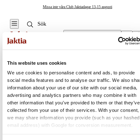
Missa inte våra Club Jaktiadagar 13-15 augusti
Välj butik
Lampor & Elektronik
/
Solcell
Lampor & Elektronik
This website uses cookies
Se alla
We use cookies to personalise content and ads, to provide
Lyktor
social media features and to analyse our traffic. We also sha
Jaktia
information about your use of our site with our social media,
Ficklampor
advertising and analytics partners who may combine it with
Nordens största kedja för jakt, fiske och fritid
other information that you’ve provided to them or that they’ve
Campinglyktor
Jaktia, som ingår i Burdock Outdoor Group, är en franchisekedja
collected from your use of their services. With your consent,
med ett totalt 160-tal butiker i Norge, Sverige och i Danmark.
we may share information you provide (such as your hashed
Pannlampor
Sortimentet består av utvalda produkter från ledande varumärken. I
email address) with Google for conversion measurement.
våra butiker hittar du allt från jakt- och fiskeutrustning, optik och
teknikprylar till hundprodukter, kläder, skor och matutrustning – och