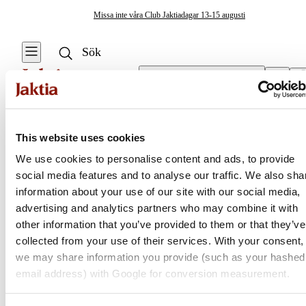
Missa inte våra Club Jaktiadagar 13-15 augusti
Välj butik
Resväskor & Duffelbags
/
Resväskor
Ryggsäckar & Förvaring
This website uses cookies
Se alla
Se alla
We use cookies to personalise content and ads, to provide
Resväskor &
Elektronikfodral
social media features and to analyse our traffic. We also sha
Jaktia
Duffelbags
information about your use of our site with our social media,
Resväskor &
advertising and analytics partners who may combine it with
Duffelbags
Nordens största kedja för jakt, fiske och fritid
other information that you’ve provided to them or that they’ve
Jaktia, som ingår i Burdock Outdoor Group, är en franchisekedja
collected from your use of their services. With your consent,
Ryggsäckar
med ett totalt 160-tal butiker i Norge, Sverige och i Danmark.
we may share information you provide (such as your hashed
Sortimentet består av utvalda produkter från ledande varumärken. I
email address) with Google for conversion measurement.
Övrig Förvaring &
våra butiker hittar du allt från jakt- och fiskeutrustning, optik och
Väskor
teknikprylar till hundprodukter, kläder, skor och matutrustning – och