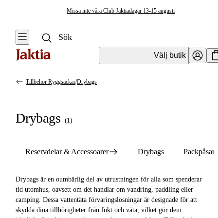
Missa inte våra Club Jaktiadagar 13-15 augusti
Välj butik
Tillbehör Ryggsäckar
/
Drybags
Ryggsäckar & Förvaring
Se alla
Se alla
Drybags
Ryggsäckar
(
1
)
Elektronikfodral
Dagsryggsäckar
Resväskor &
Reservdelar & Accessoarer
Drybags
Packpåsar
Duffelbags
Vardagsryggsäckar
Ryggsäckar
Vattentäta ryggsäckar
Drybags är en oumbärlig del av utrustningen för alla som spenderar
tid utomhus, oavsett om det handlar om vandring, paddling eller
Övrig Förvaring &
Vandringsryggsäckar
camping. Dessa vattentäta förvaringslösningar är designade för att
Väskor
skydda dina tillhörigheter från fukt och väta, vilket gör dem
Tillbehör ryggsäckar