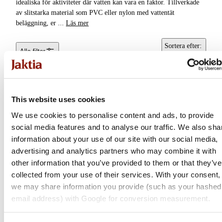
idealiska för aktiviteter där vatten kan vara en faktor. Tillverkade
Käng- &
av slitstarka material som PVC eller nylon med vattentät
Stövelväskor
beläggning, er
...
Läs mer
Kylväskor &
Sortera efter
:
Alla filter
Kylboxar
Popularitet
Förvaringslådor &
Packboxar
This website uses cookies
Tote bags &
We use cookies to personalise content and ads, to provide
Tygpåsar
social media features and to analyse our traffic. We also sha
information about your use of our site with our social media,
advertising and analytics partners who may combine it with
other information that you’ve provided to them or that they’ve
collected from your use of their services. With your consent,
we may share information you provide (such as your hashed
Fjällräven
email address) with Google for conversion measurement.
Samlaren Pack Bags |
Assorted