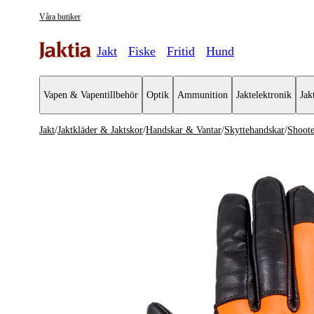
Våra butiker
Jakt
Fiske
Fritid
Hund
Vapen & Vapentillbehör
Optik
Ammunition
Jaktelektronik
Jak
Jakt
/
Jaktkläder & Jaktskor
/
Handskar & Vantar
/
Skyttehandskar
/
Shoote
Jaktkläder & Jaktskor
Se alla
Se alla H
Jackor
Skyttehan
Jaktställ
Arbetshan
Byxor & Shorts
Värmehan
Tröjor & Skjortor
Vattentäta
Västar