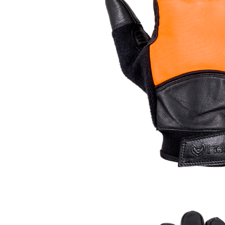
Kängor & Skor
Underkläder & Underställ
Handskar & Vantar
Accessoarer
Huvudbonader