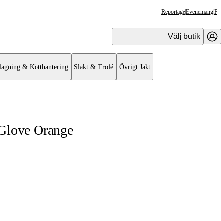
Reportage
|
Evenemang
|
Pr
Välj butik
lagning & Kötthantering
Slakt & Trofé
Övrigt Jakt
 Glove Orange