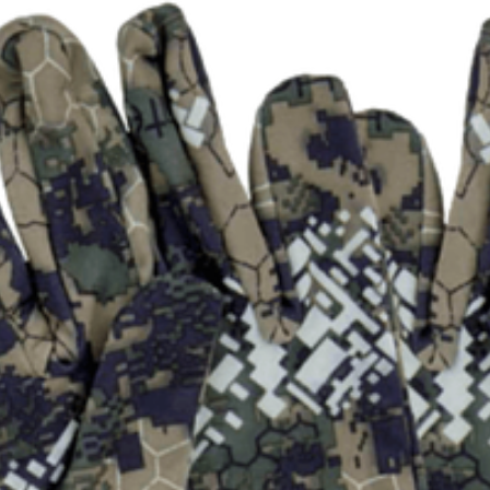
Medium
HW1211ORA00M
Orange
4203210000