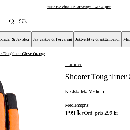
Missa inte våra Club Jaktiadagar 13-15 augusti
tkläder & Jaktskor
Jaktväskor & Förvaring
Jaktverktyg & jakttillbehör
Mat
r Toughliner Glove Orange
Haunter
andskar & Vantar
Shooter Toughliner
dskar
dskar
Klädstorlek:
Medium
dskar
Medlemspris
199 kr
Ord. pris 299 kr
 handskar