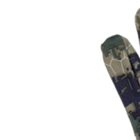
Klädstorlek
Leverantörens artikelnummer
Färgnamn
Tullstatsnummer