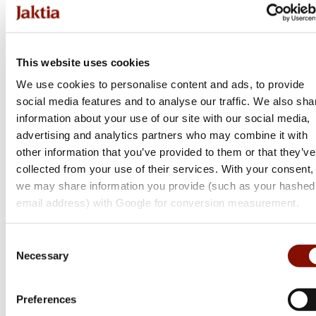
Tikka
T1x MTR
This website uses cookies
Flera varianter
We use cookies to personalise content and ads, to provide
Från 10 999 kr
social media features and to analyse our traffic. We also sha
information about your use of our site with our social media,
Online: I lager
advertising and analytics partners who may combine it with
other information that you’ve provided to them or that they’ve
collected from your use of their services. With your consent,
we may share information you provide (such as your hashed
email address) with Google for conversion measurement.
Consent
Necessary
Selection
Preferences