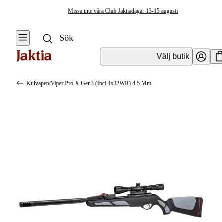
Missa inte våra Club Jaktiadagar 13-15 augusti
Välj butik
Kulvapen
/
Viper Pro X Gen3 (incl.4x32WR) 4,5 Mm
Vapen & Vapentillbehör
Se alla
Se alla
Kulvapen
Kulvapen
Repetergevär
Hagelvapen
Halvautomat
Vapenpaket
Halvautomat AR
Pistol &
Revolver
Begagnade