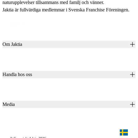
naturupplevelser tillsammans med familj och vänner.
Jaktia är fullvärdiga medlemmar i Svenska Franchise Föreningen.
Om Jaktia
Kontakt
Vår historia
Karriär
Handla hos oss
Club Jaktia
Våra butiker
Presentkort
Våra varumärken
Jaktia Pay
Notiser
Köpvillkor för företagskunder
Jaktia Brand Guidelines
Media
Köpvillkor för privatkunder
Jaktiakanalen
Jaktpuls
Jaktia Proteam
Jägaren