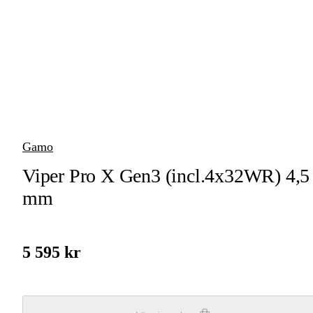
vapen
Luftvapen
Vapenvård
Pilbågar och
Pilar
Gamo
Vapenremmar
Viper Pro X Gen3 (incl.4x32WR) 4,5
Stockar och kolvar
mm
Ljuddämpare &
Rekylbroms
5 595 kr
Reservdelar &
Tillbehör