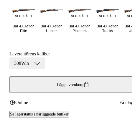
SLUTSÅLD
SLUTSÅLD
SLUTSÅLD
SL
Bar 4X Action
Bar 4X Action
Bar 4X Action
Bar 4X Action
Bar 
Elite
Hunter
Platinum
Tracks
U
Leverantörens kaliber
308Win
Lägg i varukorg
Online
Få i la
Se lagerstatus i närliggande butiker