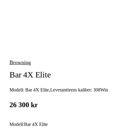
vapen
Luftvapen
Vapenvård
Pilbågar och
Pilar
Browning
Vapenremmar
Bar 4X Elite
Stockar och kolvar
Modell:
Bar 4X Elite
,
Leverantörens kaliber:
308Win
Ljuddämpare &
Rekylbroms
26 300 kr
Reservdelar &
Tillbehör
Modell
:
Bar 4X Elite