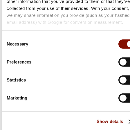
other information that you’ve provided to them or that they’ve
collected from your use of their services. With your consent,
Browning
we may share information you provide (such as your hashed
X-Bolt 2 Nordic Eclipse Adjustable Threaded
email address) with Google for conversion measurement.
Flera varianter
Consent
22 800 kr
Necessary
Selection
Online: I lager
Preferences
Statistics
Marketing
Show details