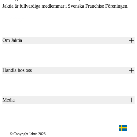
Jaktia är fullvärdiga medlemmar i Svenska Franchise Föreningen.
Om Jaktia
Kontakt
Vår historia
Karriär
Handla hos oss
Club Jaktia
Våra butiker
Presentkort
Våra varumärken
Jaktia Pay
Notiser
Köpvillkor för företagskunder
Jaktia Brand Guidelines
Media
Köpvillkor för privatkunder
Jaktiakanalen
Jaktpuls
Jaktia Proteam
Jägaren
© Copyright Jaktia 2026