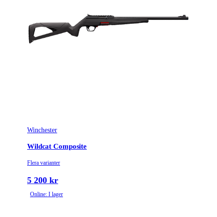
Tillverkarens artikelnummer
031BM021118
Modell
Bar 4X Elite
Gänga
M14x1
Leverantörens artikelnummer
031BM021118
Leverantörens kaliber
308Win
Piplängd (cm)
53
Winchester
Räffelstigning
12
Wildcat Composite
Piptyp
Enkelpipig
Flera varianter
Magasintyp
Radmagasin
5 200 kr
Online: I lager
Ytbehandling (blånerad, rostfri, cerakote-behandlad)
Matt lackerad
Patronantal
3