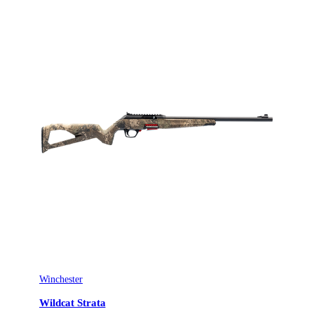
Omladdningsfunktion
Halvautomat
Avtrycksvikt
Super Feather
Vapentyp
Kulgevär
Säkringstyp
Hand cocking
Winchester
Wildcat Strata