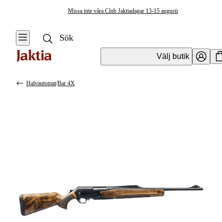
Missa inte våra Club Jaktiadagar 13-15 augusti
Välj butik
Halvautomat
/
Bar 4X
Vapen & Vapentillbehör
Se alla
Se alla
Kulvapen
Kulvapen
Repetergevär
Hagelvapen
Halvautomat
Vapenpaket
Halvautomat AR
Pistol &
Revolver
Begagnade