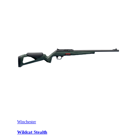
Patronantal
3
Omladdningsfunktion
Halvautomat
Avtrycksvikt
Super Feather
Vapentyp
Kulgevär
Säkringstyp
Hand cocking
Winchester
Wildcat Stealth