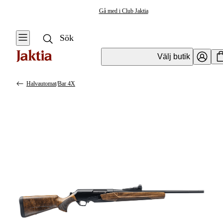
Gå med i Club Jaktia
Välj butik
Halvautomat
/
Bar 4X
Vapen & Vapentillbehör
Se alla
Se alla
Kulvapen
Kulvapen
Repetergevär
Hagelvapen
Halvautomat
Vapenpaket
Halvautomat AR
Pistol &
Revolver
Begagnade