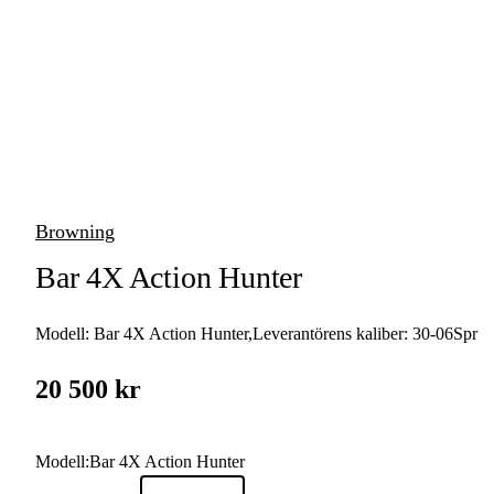
vapen
Luftvapen
Vapenvård
Pilbågar och
Pilar
Browning
Vapenremmar
Bar 4X Action Hunter
Stockar och kolvar
Modell:
Bar 4X Action Hunter
,
Leverantörens kaliber:
30-06Spr
Ljuddämpare &
Rekylbroms
20 500 kr
Reservdelar &
Tillbehör
Modell
:
Bar 4X Action Hunter