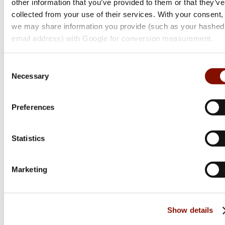
other information that you’ve provided to them or that they’ve
collected from your use of their services. With your consent,
Browning
we may share information you provide (such as your hashed
X-Bolt 2 Nordic Eclipse Adjustable Threaded
email address) with Google for conversion measurement.
Flera varianter
Consent
22 800 kr
Necessary
Selection
Online: I lager
Preferences
Statistics
Marketing
Show details