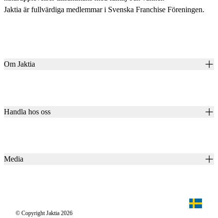
Jaktia är fullvärdiga medlemmar i Svenska Franchise Föreningen.
Om Jaktia
Kontakt
Vår historia
Karriär
Handla hos oss
Club Jaktia
Våra butiker
Presentkort
Våra varumärken
Jaktia Pay
Notiser
Köpvillkor för företagskunder
Jaktia Brand Guidelines
Media
Köpvillkor för privatkunder
Jaktiakanalen
Jaktpuls
Jaktia Proteam
Jägaren
© Copyright Jaktia 2026