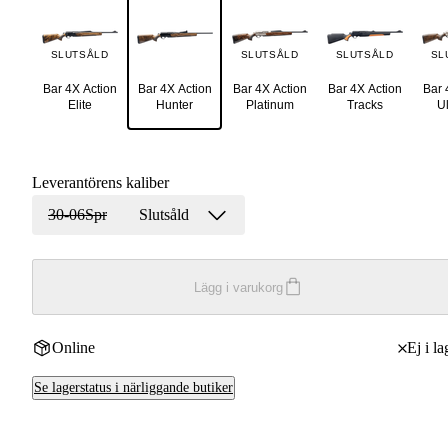
SLUTSÅLD
SLUTSÅLD
SLUTSÅLD
SL
Bar 4X Action
Bar 4X Action
Bar 4X Action
Bar 4X Action
Bar 
Elite
Hunter
Platinum
Tracks
U
Leverantörens kaliber
30-06Spr
Slutsåld
Lägg i varukorg
Online
Ej i la
Se lagerstatus i närliggande butiker