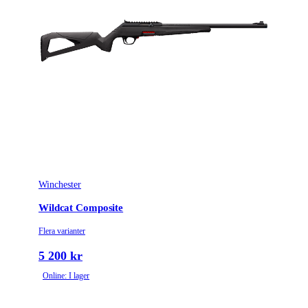
Tillverkarens artikelnummer
031BM001226
Bar 4X Action
Modell
Hunter
Gänga
M14x1
Leverantörens artikelnummer
031BM001226
Leverantörens kaliber
30-06Spr
Piplängd (cm)
53
Winchester
Räffelstigning
10
Wildcat Composite
Flera varianter
Piptyp
Enkelpipig
5 200 kr
Magasintyp
Interntmagasin
Online: I lager
Ytbehandling (blånerad, rostfri, cerakote-behandlad)
Matt lackerad