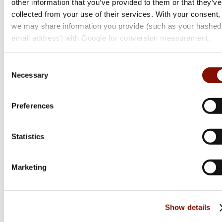
other information that you’ve provided to them or that they’ve
Browning
collected from your use of their services. With your consent,
we may share information you provide (such as your hashed
Maral 4X Action Nordic
email address) with Google for conversion measurement.
Flera varianter
26 800 kr
Consent
Necessary
Selection
Online: I lager
Preferences
Statistics
Marketing
Show details