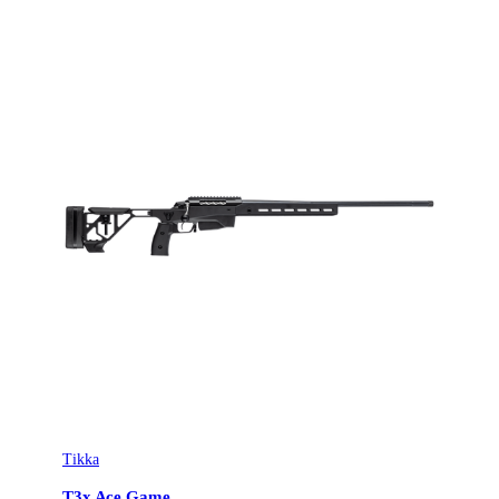
Tikka
T3x Ace Game