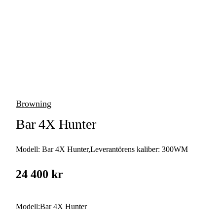
vapen
Luftvapen
Vapenvård
Pilbågar och
Pilar
Browning
Vapenremmar
Bar 4X Hunter
Stockar och kolvar
Modell:
Bar 4X Hunter
,
Leverantörens kaliber:
300WM
Ljuddämpare &
Rekylbroms
24 400 kr
Reservdelar &
Tillbehör
Modell
:
Bar 4X Hunter