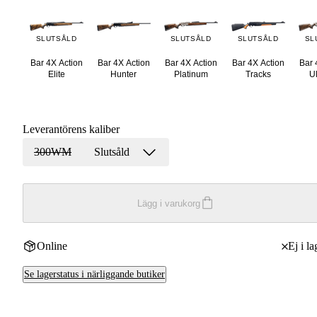
SLUTSÅLD
SLUTSÅLD
SLUTSÅLD
SL
Bar 4X Action
Bar 4X Action
Bar 4X Action
Bar 4X Action
Bar 
Elite
Hunter
Platinum
Tracks
U
Leverantörens kaliber
300WM
Slutsåld
Lägg i varukorg
Online
Ej i la
Se lagerstatus i närliggande butiker