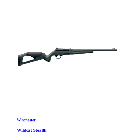
Omladdningsfunktion
Halvautomat
Avtrycksvikt
Super Feather
Vapentyp
Kulgevär
Säkringstyp
Hand cocking
Winchester
Wildcat Stealth