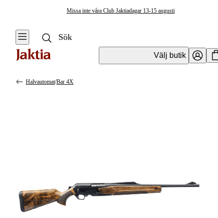
Missa inte våra Club Jaktiadagar 13-15 augusti
Välj butik
Halvautomat
/
Bar 4X
Vapen & Vapentillbehör
Se alla
Se alla
Kulvapen
Kulvapen
Repetergevär
Hagelvapen
Halvautomat
Vapenpaket
Halvautomat AR
Pistol &
Revolver
Begagnade