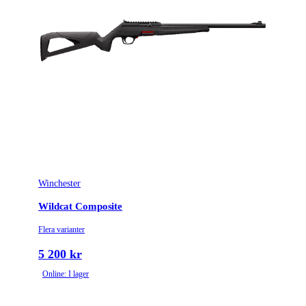
Tillverkarens artikelnummer
031BM020229
Modell
Bar 4X Hunter
Gänga
M14x1
Leverantörens artikelnummer
031BM020229
Leverantörens kaliber
300WM
Piplängd (cm)
61
Winchester
Räffelstigning
10
Wildcat Composite
Piptyp
Enkelpipig
Flera varianter
Magasintyp
Radmagasin
5 200 kr
Online: I lager
Ytbehandling (blånerad, rostfri, cerakote-behandlad)
Matt lackerad
Patronantal
4