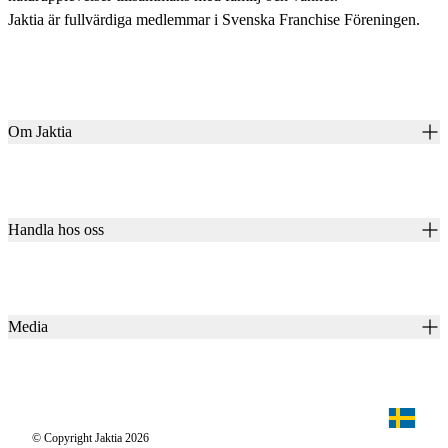
Jaktia är fullvärdiga medlemmar i Svenska Franchise Föreningen.
Om Jaktia
Kontakt
Vår historia
Karriär
Handla hos oss
Club Jaktia
Våra butiker
Presentkort
Våra varumärken
Jaktia Pay
Notiser
Köpvillkor för företagskunder
Jaktia Brand Guidelines
Media
Köpvillkor för privatkunder
Jaktiakanalen
Jaktpuls
Jaktia Proteam
Jägaren
© Copyright Jaktia 2026