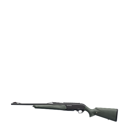
vapen
Luftvapen
Vapenvård
Pilbågar och
Pilar
Vapenremmar
Stockar och kolvar
Ljuddämpare &
Rekylbroms
Reservdelar &
Tillbehör