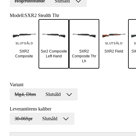
Högerutförande
Slutsåld
Modell
:
SXR2 Stealth Thr
SLUTSÅLD
SLUTSÅLD
S
SXR2
Sxr2 Composite
SXR2
SXR2 Field
SX
Composite
Left Hand
Composite Thr
Lh
Variant
Mg4, Dbm
Slutsåld
Leverantörens kaliber
30-06Spr
Slutsåld