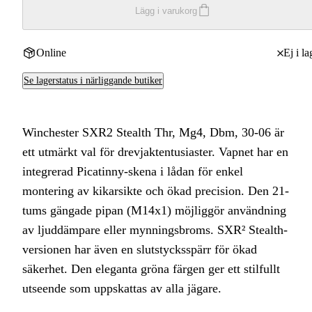
Lägg i varukorg
Online
Ej i la
Se lagerstatus i närliggande butiker
Winchester SXR2 Stealth Thr, Mg4, Dbm, 30-06 är
ett utmärkt val för drevjaktentusiaster. Vapnet har en
integrerad Picatinny-skena i lådan för enkel
montering av kikarsikte och ökad precision. Den 21-
tums gängade pipan (M14x1) möjliggör användning
av ljuddämpare eller mynningsbroms. SXR² Stealth-
versionen har även en slutstycksspärr för ökad
säkerhet. Den eleganta gröna färgen ger ett stilfullt
utseende som uppskattas av alla jägare.