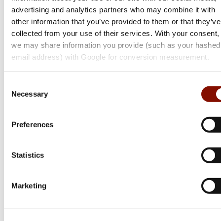
advertising and analytics partners who may combine it with
other information that you’ve provided to them or that they’ve
collected from your use of their services. With your consent,
we may share information you provide (such as your hashed
email address) with Google for conversion measurement.
Consent
Necessary
Selection
Preferences
Browning
Bar 4X Tracks
Statistics
Flera varianter
Från 21 700 kr
Marketing
Online: I lager