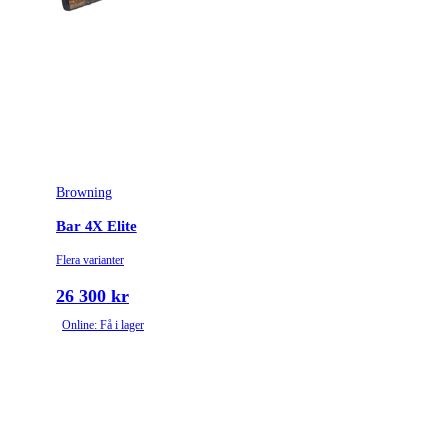
Gänga
M14x1
Leverantörens artikelnummer
531068128
Leverantörens kaliber
30-06Spr
Variant
Mg4, Dbm
Browning
Piplängd (cm)
53
Bar 4X Elite
Räffelstigning
10
Flera varianter
Piptyp
Enkelpipig
26 300 kr
Online: Få i lager
Grepptyp
Pistolgrepp
Magasintyp
Radmagasin
Ytbehandling (blånerad, rostfri, cerakote-behandlad)
Matt lackerad