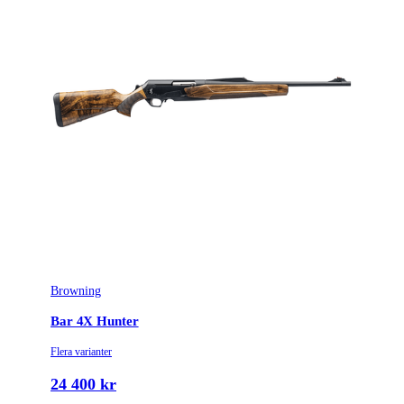
Patronantal
5
Omladdningsfunktion
Halvautomat
Stockmaterial
Syntet/Plast
Avtrycksvikt
Hunting fixed
Vapentyp
Kulgevär
Säkringstyp
Reversible cross-bolt
Vikt (kg)
3.3
Browning
Bar 4X Hunter
Flera varianter
24 400 kr