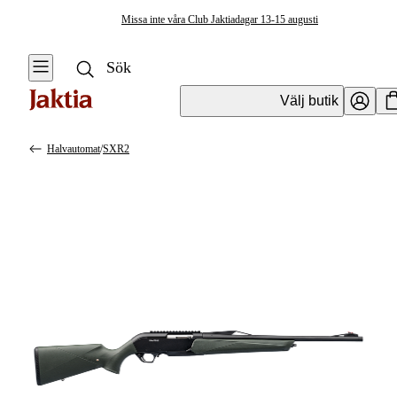
Missa inte våra Club Jaktiadagar 13-15 augusti
Välj butik
Halvautomat
/
SXR2
Vapen & Vapentillbehör
Se alla
Se alla
Kulvapen
Kulvapen
Repetergevär
Hagelvapen
Halvautomat
Vapenpaket
Halvautomat AR
Pistol &
Revolver
Begagnade