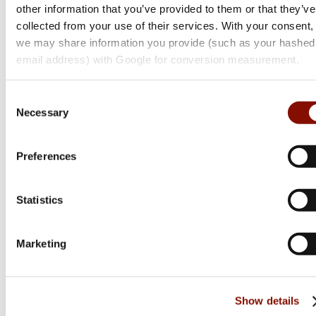
other information that you’ve provided to them or that they’ve
collected from your use of their services. With your consent,
we may share information you provide (such as your hashed
email address) with Google for conversion measurement.
Consent
Necessary
Selection
Browning
Preferences
Bar 4X Ultimate
Flera varianter
Statistics
28 995 kr
Online: I lager
Marketing
Show details