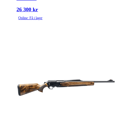
Grepptyp
Pistolgrepp
26 300 kr
Online: Få i lager
Magasintyp
Radmagasin
Ytbehandling (blånerad, rostfri, cerakote-behandlad)
Blånerad
Patronantal
3
Omladdningsfunktion
Halvautomat
Stockmaterial
Syntet/Plast
Avtrycksvikt
Hunting fixed
Vapentyp
Kulgevär
Säkringstyp
Reversible cross-bolt
Vikt (kg)
3.25