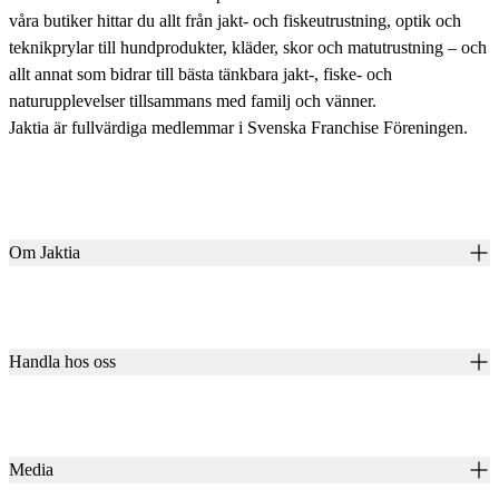
våra butiker hittar du allt från jakt- och fiskeutrustning, optik och
teknikprylar till hundprodukter, kläder, skor och matutrustning – och
allt annat som bidrar till bästa tänkbara jakt-, fiske- och
naturupplevelser tillsammans med familj och vänner.
Jaktia är fullvärdiga medlemmar i Svenska Franchise Föreningen.
Om Jaktia
Kontakt
Vår historia
Karriär
Handla hos oss
Club Jaktia
Våra butiker
Presentkort
Våra varumärken
Jaktia Pay
Notiser
Köpvillkor för företagskunder
Jaktia Brand Guidelines
Media
Köpvillkor för privatkunder