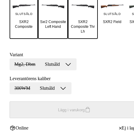
SLUTSÅLD
SLUTSÅLD
S
SXR2
Sxr2 Composite
SXR2
SXR2 Field
SX
Composite
Left Hand
Composite Thr
Lh
Variant
Mg2, Dbm
Slutsåld
Leverantörens kaliber
300WM
Slutsåld
Lägg i varukorg
Online
Ej i la