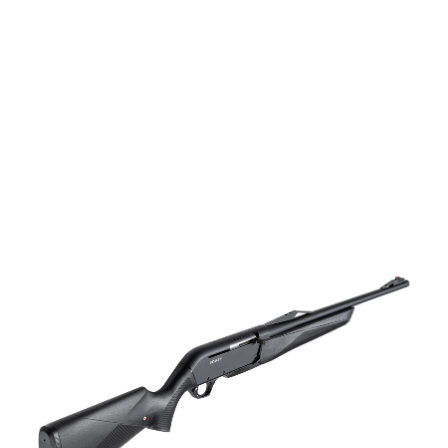
vapen
Luftvapen
Vapenvård
Pilbågar och
Pilar
Vapenremmar
Stockar och kolvar
Ljuddämpare &
Rekylbroms
Reservdelar &
Tillbehör