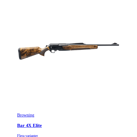
Kaliber
.300 (7,62x66BR)
Licenspliktigt
Ja
Tillverkarens artikelnummer
531060133
Modell
SXR2 Composite
Leverantörens artikelnummer
531060133
Leverantörens kaliber
300WM
Variant
Mg2, Dbm
Piplängd (cm)
53
Browning
Räffelstigning
10
Bar 4X Elite
Piptyp
Enkelpipig
Flera varianter