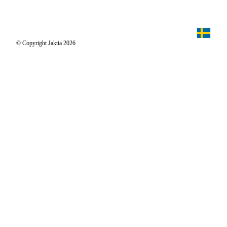
Jaktiakanalen
Jaktpuls
Jaktia Proteam
Jägaren
© Copyright Jaktia 2026
Reportage