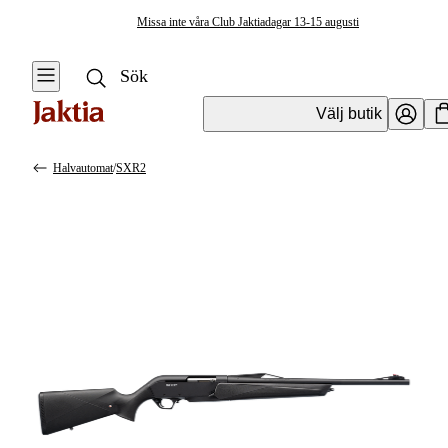
Missa inte våra Club Jaktiadagar 13-15 augusti
Välj butik
Halvautomat
/
SXR2
Vapen & Vapentillbehör
Se alla
Se alla
Kulvapen
Kulvapen
Repetergevär
Hagelvapen
Halvautomat
Vapenpaket
Halvautomat AR
Pistol &
Revolver
Begagnade