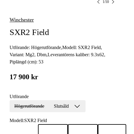
1
/
10
Winchester
SXR2 Field
Utförande:
Högerutförande
,
Modell:
SXR2 Field
,
Variant:
Mg2, Dbm
,
Leverantörens kaliber:
9.3x62
,
Piplängd (cm):
53
17 900 kr
Utförande
Högerutförande
Slutsåld
Modell
:
SXR2 Field