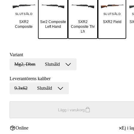
SLUTSÅLD
SLUTSÅLD
S
SXR2
Sxr2 Composite
SXR2
SXR2 Field
SX
Composite
Left Hand
Composite Thr
Lh
Variant
Mg2, Dbm
Slutsåld
Leverantörens kaliber
9.3x62
Slutsåld
Lägg i varukorg
Online
Ej i la