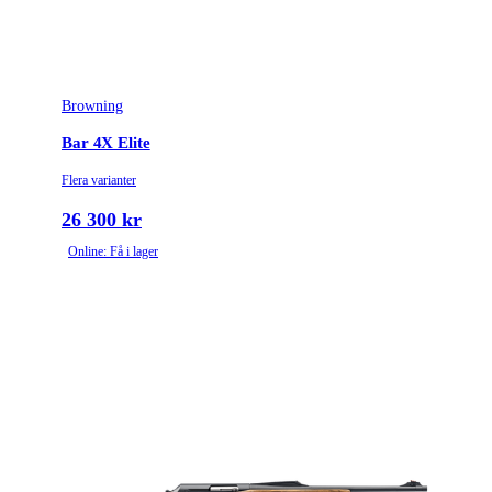
Variant
Mg2, Dbm
Piplängd (cm)
53
Browning
Räffelstigning
14
Bar 4X Elite
Piptyp
Enkelpipig
Flera varianter
Grepptyp
Pistolgrepp
26 300 kr
Online: Få i lager
Magasintyp
Radmagasin
Ytbehandling (blånerad, rostfri, cerakote-behandlad)
Matt lackerad
Patronantal
3
Omladdningsfunktion
Halvautomat
Stockmaterial
Trä