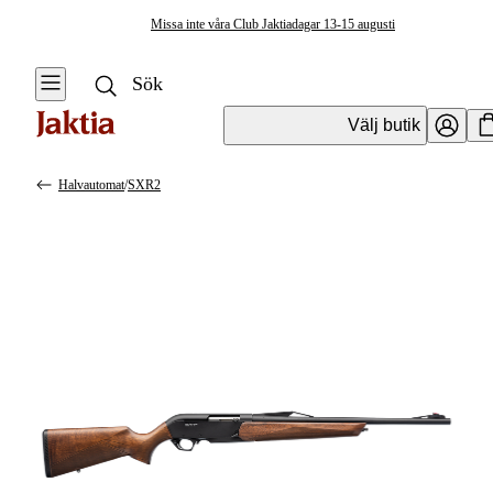
Missa inte våra Club Jaktiadagar 13-15 augusti
Välj butik
Halvautomat
/
SXR2
Vapen & Vapentillbehör
Se alla
Se alla
Kulvapen
Kulvapen
Repetergevär
Hagelvapen
Halvautomat
Vapenpaket
Halvautomat AR
Pistol &
Revolver
Begagnade