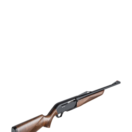
vapen
Luftvapen
Vapenvård
Pilbågar och
Pilar
Vapenremmar
Stockar och kolvar
Ljuddämpare &
Rekylbroms
Reservdelar &
Tillbehör