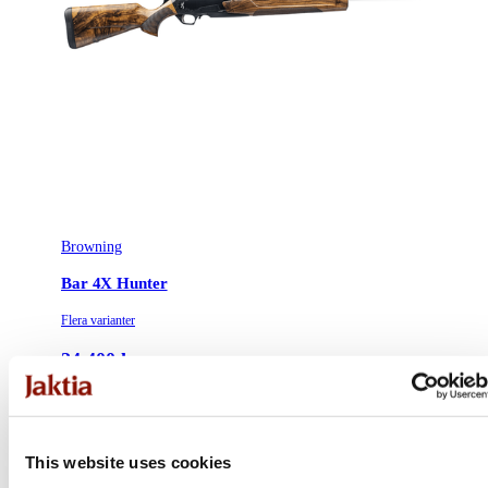
Avtrycksvikt
Hunting fixed
Vapentyp
Kulgevär
Säkringstyp
Reversible cross-bolt
Vikt (kg)
3.2
Trägradering
Turkish Grade 1
Browning
Bar 4X Hunter
Flera varianter
24 400 kr
Online: I lager
This website uses cookies