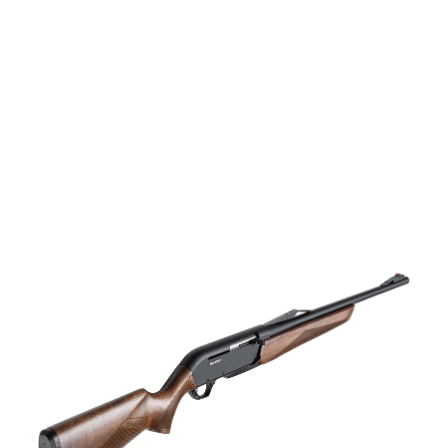
vapen
Luftvapen
Vapenvård
Pilbågar och
Pilar
Vapenremmar
Stockar och kolvar
Ljuddämpare &
Rekylbroms
Reservdelar &
Tillbehör