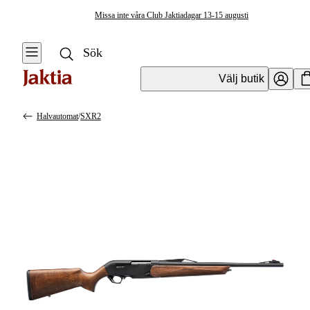
Missa inte våra Club Jaktiadagar 13-15 augusti
Välj butik
Halvautomat
/
SXR2
Vapen & Vapentillbehör
Se alla
Se alla
Kulvapen
Kulvapen
Repetergevär
Hagelvapen
Halvautomat
Vapenpaket
Halvautomat AR
Pistol &
Revolver
Begagnade