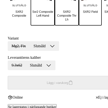
SLUTSÅLD
SLUTSÅLD
S
SXR2
Sxr2 Composite
SXR2
SXR2 Field
SX
Composite
Left Hand
Composite Thr
Lh
Variant
Mg2, Fix
Slutsåld
Leverantörens kaliber
9.3x62
Slutsåld
Lägg i varukorg
Online
Ej i la
Se lagerstatus i närliggande butiker