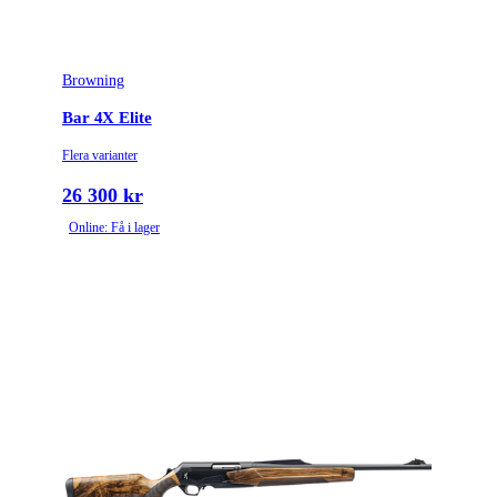
Piplängd (cm)
53
Browning
Räffelstigning
14
Bar 4X Elite
Piptyp
Enkelpipig
Flera varianter
Grepptyp
Pistolgrepp
26 300 kr
Online: Få i lager
Magasintyp
Interntmagasin
Ytbehandling (blånerad, rostfri, cerakote-behandlad)
Matt lackerad
Patronantal
3
Omladdningsfunktion
Halvautomat
Stockmaterial
Trä
Avtrycksvikt
Hunting fixed