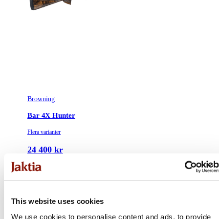
Vapentyp
Kulgevär
Säkringstyp
Reversible cross-bolt
Vikt (kg)
3.2
Trägradering
Turkish Grade 1
Browning
Bar 4X Hunter
Flera varianter
24 400 kr
Online: I lager
This website uses cookies
We use cookies to personalise content and ads, to provide