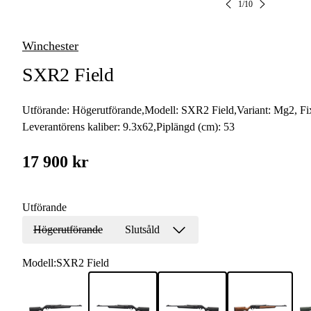
1
/
10
Winchester
SXR2 Field
Utförande:
Högerutförande
,
Modell:
SXR2 Field
,
Variant:
Mg2, Fi
Leverantörens kaliber:
9.3x62
,
Piplängd (cm):
53
17 900 kr
Utförande
Högerutförande
Slutsåld
Modell
:
SXR2 Field