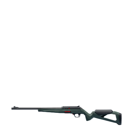
vapen
Luftvapen
Vapenvård
Pilbågar och
Pilar
Vapenremmar
Stockar och kolvar
Ljuddämpare &
Rekylbroms
Reservdelar &
Tillbehör