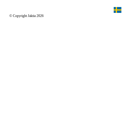
Jaktpuls
Jaktia Proteam
Jägaren
© Copyright Jaktia 2026
Reportage