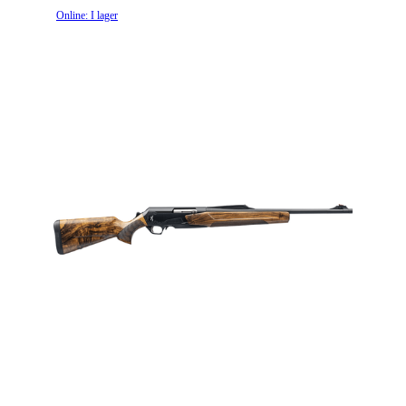
Online: I lager
Grepptyp
Pistolgrepp
Magasintyp
Radmagasin
Ytbehandling (blånerad, rostfri, cerakote-behandlad)
Blånerad
Patronantal
10
Omladdningsfunktion
Halvautomat
Stockmaterial
Syntet/Plast
Avtrycksvikt
Hunting fixed
Vapentyp
Kulgevär
Säkringstyp
Reversible cross-bolt
Vikt (kg)
2