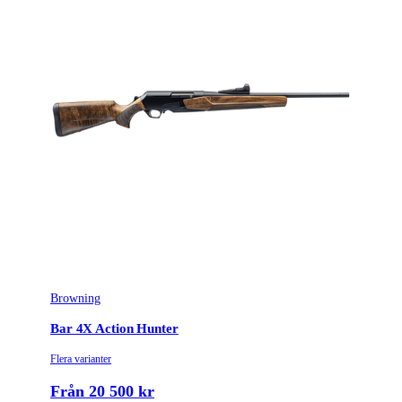
Licenspliktigt
Ja
Tillverkarens artikelnummer
521135102
Modell
Wildcat Stealth
Gänga
1/2-20UNF
Leverantörens artikelnummer
521135102
Leverantörens kaliber
22LR
Justerbar Kolvkam (Ja/Nej)
Ja
Browning
Piplängd (cm)
46
Bar 4X Action Hunter
Räffelstigning
16
Flera varianter
Piptyp
Enkelpipig
Från 20 500 kr