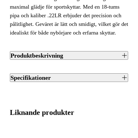
maximal glädje för sportskyttar. Med en 18-tums
pipa och kaliber .22LR erbjuder det precision och
pålitlighet. Geväret är lätt och smidigt, vilket gör det
idealiskt för både nybörjare och erfarna skyttar.
Produktbeskrivning
Winchester Wildcat Stealth SA S THR 18” 22LR är ett
halvautomatiskt gevär som är utformat för att ge maximal
Specifikationer
glädje för sportskyttar. Med en 18-tums pipa och kaliber
.22LR erbjuder det precision och pålitlighet. Geväret är lätt
Artikelnummer
J0008265
och smidigt, vilket gör det idealiskt för både nybörjare och
erfarna skyttar.
Streckkod EAN / UPCA
634957389293
Liknande produkter
Varumärke
Winchester
Kaliber
.22 (5,6x15R)