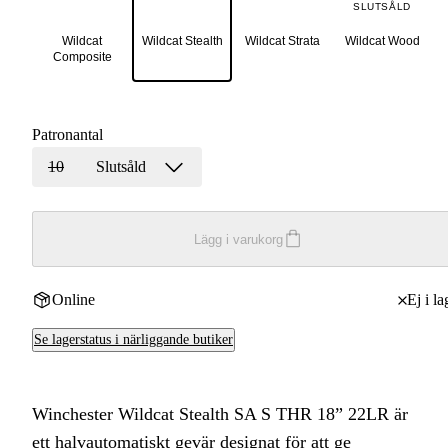
SLUTSÅLD
Wildcat
Wildcat Stealth
Wildcat Strata
Wildcat Wood
Composite
Patronantal
10
Slutsåld
Lägg i varukorg
Online
Ej i la
Se lagerstatus i närliggande butiker
Winchester Wildcat Stealth SA S THR 18” 22LR är
ett halvautomatiskt gevär designat för att ge