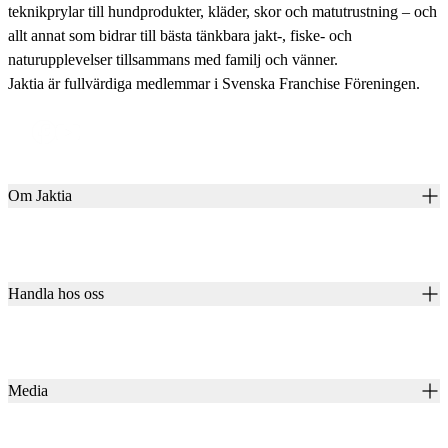
teknikprylar till hundprodukter, kläder, skor och matutrustning – och
allt annat som bidrar till bästa tänkbara jakt-, fiske- och
naturupplevelser tillsammans med familj och vänner.
Jaktia är fullvärdiga medlemmar i Svenska Franchise Föreningen.
Om Jaktia
Kontakt
Vår historia
Karriär
Handla hos oss
Club Jaktia
Våra butiker
Presentkort
Våra varumärken
Jaktia Pay
Notiser
Köpvillkor för företagskunder
Jaktia Brand Guidelines
Media
Köpvillkor för privatkunder
Jaktiakanalen