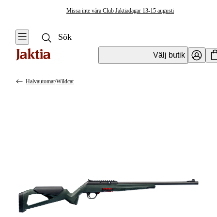
Missa inte våra Club Jaktiadagar 13-15 augusti
Välj butik
Halvautomat
/
Wildcat
Vapen & Vapentillbehör
Se alla
Se alla
Kulvapen
Kulvapen
Repetergevär
Hagelvapen
Halvautomat
Vapenpaket
Halvautomat AR
Pistol &
Revolver
Begagnade