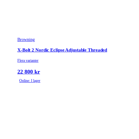
2 positions with bolt
Säkringstyp
unlock button
Trägradering
American Grade 1
Browning
X-Bolt 2 Nordic Eclipse Adjustable Threaded
Flera varianter
22 800 kr
Online: I lager