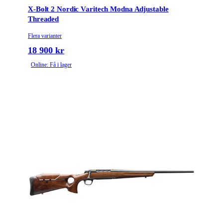
Räffelstigning
10
X-Bolt 2 Nordic Varitech Modna Adjustable
Threaded
Piptyp
Enkelpipig
Flera varianter
18 900 kr
Grepptyp
Pistolgrepp
Online: Få i lager
Magasintyp
Radmagasin
Ytbehandling (blånerad, rostfri, cerakote-behandlad)
Blånerad
Patronantal
6
Omladdningsfunktion
Repeter
Stockmaterial
Trä
Avtrycksvikt
Feather
Vapentyp
Kulgevär