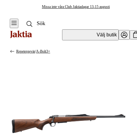
Missa inte våra Club Jaktiadagar 13-15 augusti
Välj butik
Repetergevär
/
A-Bolt3+
Vapen & Vapentillbehör
Se alla
Se alla
Kulvapen
Kulvapen
Repetergevär
Hagelvapen
Halvautomat
Vapenpaket
Halvautomat AR
Pistol &
Revolver
Begagnade