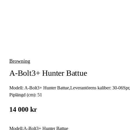
vapen
Luftvapen
Vapenvård
Pilbågar och
Pilar
Browning
Vapenremmar
A-Bolt3+ Hunter Battue
Stockar och kolvar
Modell:
A-Bolt3+ Hunter Battue
,
Leverantörens kaliber:
30-06Spr
Ljuddämpare &
Rekylbroms
Piplängd (cm):
51
Reservdelar &
14 000 kr
Tillbehör
Modell
:
A-Bolt3+ Hunter Battue