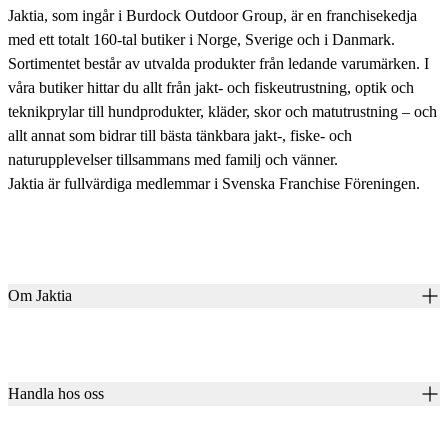
Jaktia, som ingår i Burdock Outdoor Group, är en franchisekedja
med ett totalt 160-tal butiker i Norge, Sverige och i Danmark.
Sortimentet består av utvalda produkter från ledande varumärken. I
våra butiker hittar du allt från jakt- och fiskeutrustning, optik och
teknikprylar till hundprodukter, kläder, skor och matutrustning – och
allt annat som bidrar till bästa tänkbara jakt-, fiske- och
naturupplevelser tillsammans med familj och vänner.
Jaktia är fullvärdiga medlemmar i Svenska Franchise Föreningen.
Om Jaktia
Kontakt
Vår historia
Karriär
Handla hos oss
Club Jaktia
Våra butiker
Presentkort
Våra varumärken