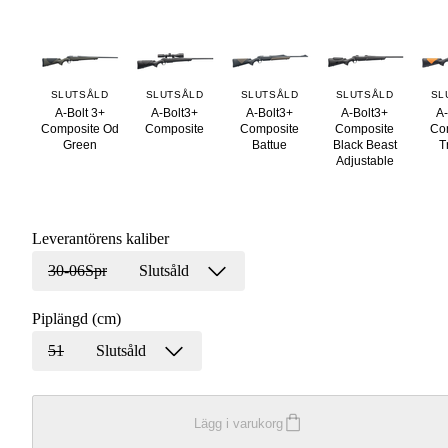
SLUTSÅLD
SLUTSÅLD
SLUTSÅLD
SLUTSÅLD
SL
A-Bolt 3+
A-Bolt3+
A-Bolt3+
A-Bolt3+
A-
Composite Od
Composite
Composite
Composite
Co
Green
Battue
Black Beast
T
Adjustable
Leverantörens kaliber
30-06Spr
Slutsåld
Piplängd (cm)
51
Slutsåld
Lägg i varukorg