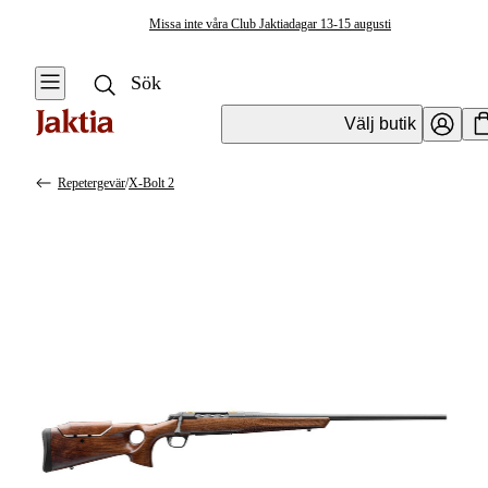
Missa inte våra Club Jaktiadagar 13-15 augusti
Välj butik
Repetergevär
/
X-Bolt 2
Vapen & Vapentillbehör
Se alla
Se alla
Kulvapen
Kulvapen
Repetergevär
Hagelvapen
Halvautomat
Vapenpaket
Halvautomat AR
Pistol &
Revolver
Begagnade