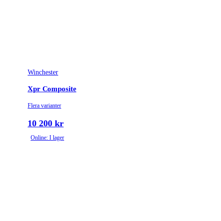
Avtrycksvikt
DLX
Vapentyp
Kulgevär
Top tang with bolt
Säkringstyp
unlock button
Winchester
Vikt (kg)
3.3
Xpr Composite
Flera varianter
10 200 kr
Online: I lager