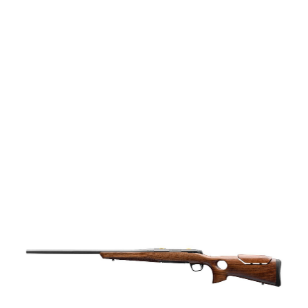
vapen
Luftvapen
Vapenvård
Pilbågar och
Pilar
Vapenremmar
Stockar och kolvar
Ljuddämpare &
Rekylbroms
Reservdelar &
Tillbehör