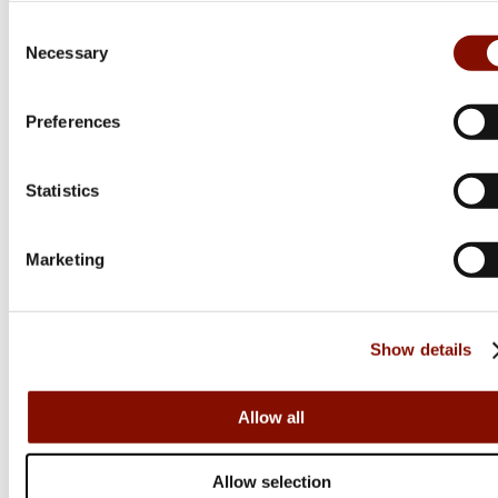
Consent
Necessary
Selection
Preferences
Statistics
Tikka
Marketing
T3x Super Varmint | Cerakote
Flera varianter
Show details
31 299 kr
Online: I lager
Allow all
Allow selection