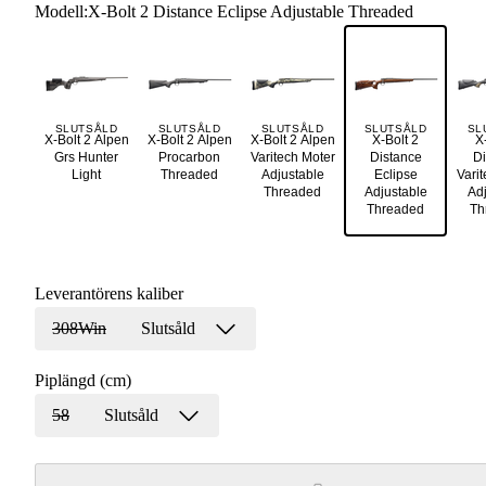
Modell
:
X-Bolt 2 Distance Eclipse Adjustable Threaded
SLUTSÅLD
SLUTSÅLD
SLUTSÅLD
SLUTSÅLD
SL
X-Bolt 2 Alpen
X-Bolt 2 Alpen
X-Bolt 2 Alpen
X-Bolt 2
X
Grs Hunter
Procarbon
Varitech Moter
Distance
Di
Light
Threaded
Adjustable
Eclipse
Vari
Threaded
Adjustable
Adj
Threaded
Th
Leverantörens kaliber
308Win
Slutsåld
Piplängd (cm)
58
Slutsåld