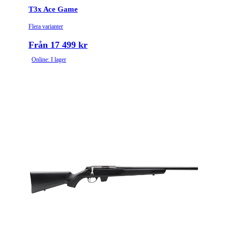
T3x Ace Game
Piplängd (cm)
64
Flera varianter
Räffelstigning
9.5
Från 17 499 kr
Online: I lager
Piptyp
Enkelpipig
Magasintyp
Radmagasin
Ytbehandling (blånerad, rostfri, cerakote-behandlad)
Blånerad
Patronantal
4
Omladdningsfunktion
Repeter
Stockmaterial
Syntet/Plast
Avtrycksvikt
DLX
Vapentyp
Kulgevär