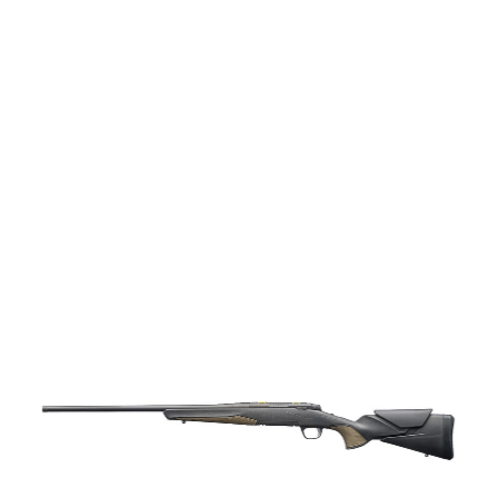
vapen
Luftvapen
Vapenvård
Pilbågar och
Pilar
Vapenremmar
Stockar och kolvar
Ljuddämpare &
Rekylbroms
Reservdelar &
Tillbehör