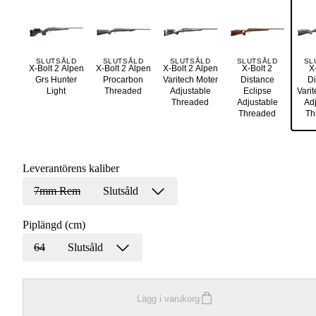
SLUTSÅLD
SLUTSÅLD
SLUTSÅLD
SLUTSÅLD
SL
X-Bolt 2 Alpen
X-Bolt 2 Alpen
X-Bolt 2 Alpen
X-Bolt 2
X
Grs Hunter
Procarbon
Varitech Moter
Distance
Di
Light
Threaded
Adjustable
Eclipse
Vari
Threaded
Adjustable
Adj
Threaded
Th
Leverantörens kaliber
7mm Rem
Slutsåld
Piplängd (cm)
64
Slutsåld
Lägg i varukorg