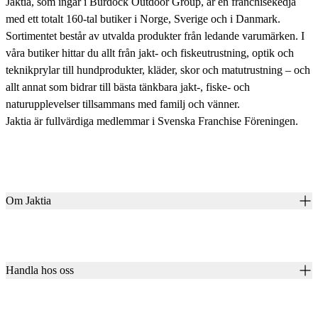
Jaktia, som ingår i Burdock Outdoor Group, är en franchisekedja
med ett totalt 160-tal butiker i Norge, Sverige och i Danmark.
Sortimentet består av utvalda produkter från ledande varumärken. I
våra butiker hittar du allt från jakt- och fiskeutrustning, optik och
teknikprylar till hundprodukter, kläder, skor och matutrustning – och
allt annat som bidrar till bästa tänkbara jakt-, fiske- och
naturupplevelser tillsammans med familj och vänner.
Jaktia är fullvärdiga medlemmar i Svenska Franchise Föreningen.
Om Jaktia
Kontakt
Vår historia
Karriär
Handla hos oss
Club Jaktia
Våra butiker
Presentkort
Våra varumärken