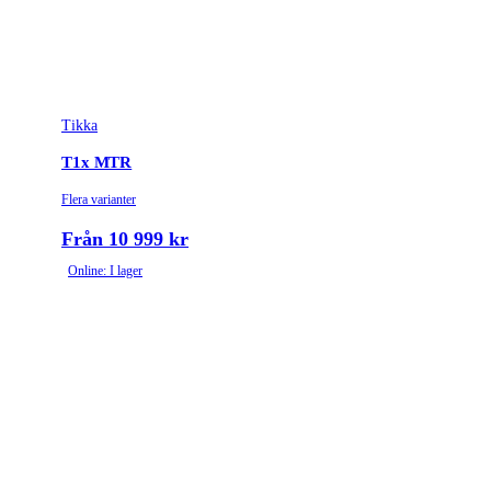
Top tang with bolt
Säkringstyp
unlock button
Vikt (kg)
3.3
Tikka
T1x MTR
Flera varianter
Från 10 999 kr
Online: I lager