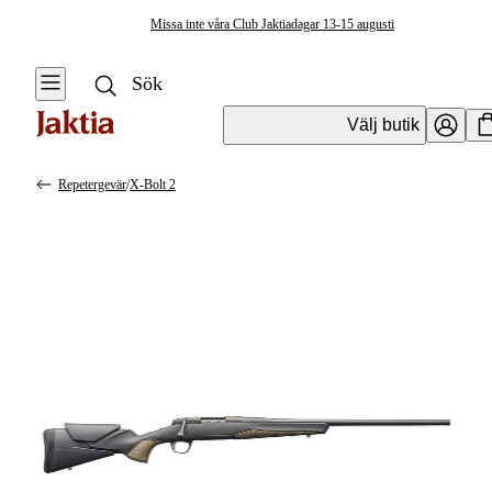
Missa inte våra Club Jaktiadagar 13-15 augusti
Välj butik
Repetergevär
/
X-Bolt 2
Vapen & Vapentillbehör
Se alla
Se alla
Kulvapen
Kulvapen
Repetergevär
Hagelvapen
Halvautomat
Vapenpaket
Halvautomat AR
Pistol &
Revolver
Begagnade