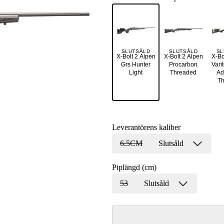
SLUTSÅLD
SLUTSÅLD
SL
X-Bolt 2 Alpen
X-Bolt 2 Alpen
X-Bo
Grs Hunter
Procarbon
Vari
Light
Threaded
Ad
T
Leverantörens kaliber
6.5CM
Slutsåld
Piplängd (cm)
53
Slutsåld