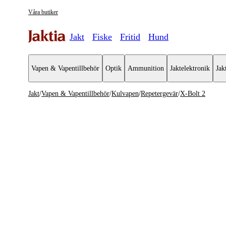
Våra butiker
Jakt
Fiske
Fritid
Hund
Vapen & Vapentillbehör
Optik
Ammunition
Jaktelektronik
Jak
Jakt
/
Vapen & Vapentillbehör
/
Kulvapen
/
Repetergevär
/
X-Bolt 2
Vapen & Vapentillbehör
Se alla
Se alla K
Kulvapen
Repeterge
Hagelvapen
Halvautom
Vapenpaket
Halvauto
Pistol & Revolver
Begagnade vapen