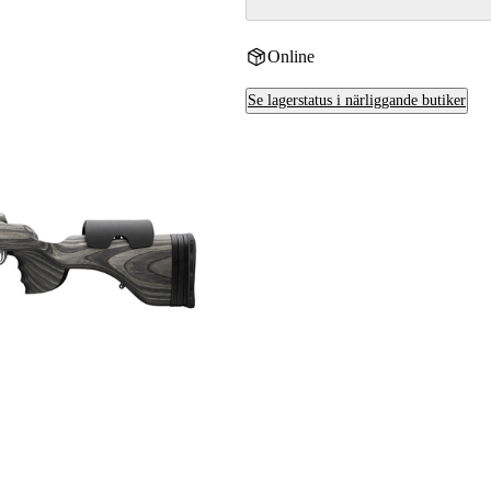
Online
Se lagerstatus i närliggande butiker