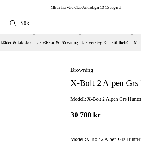
Missa inte våra Club Jaktiadagar 13-15 augusti
tkläder & Jaktskor
Jaktväskor & Förvaring
Jaktverktyg & jakttillbehör
Mat
Browning
ulvapen
X-Bolt 2 Alpen Grs 
vär
at
Modell:
X-Bolt 2 Alpen Grs Hunter
mat AR
30 700 kr
Modell
:
X-Bolt 2 Alpen Grs Hunter