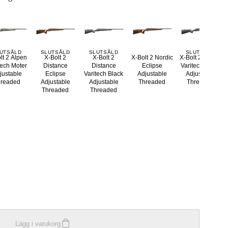
UTSÅLD
SLUTSÅLD
SLUTSÅLD
SLUTSÅLD
lt 2 Alpen
X-Bolt 2
X-Bolt 2
X-Bolt 2 Nordic
X-Bolt 2 Nordic
tech Moter
Distance
Distance
Eclipse
Varitech Black
justable
Eclipse
Varitech Black
Adjustable
Adjustable
hreaded
Adjustable
Adjustable
Threaded
Threaded
Threaded
Threaded
Lägg i varukorg