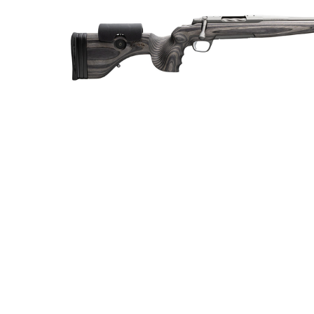
Luftvapen
Vapenvård
Pilbågar och Pilar
Vapenremmar
Stockar och kolvar
Ljuddämpare & Rekylbroms
Reservdelar & Tillbehör