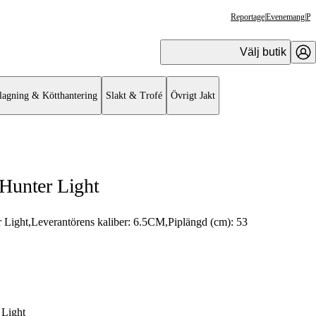
Reportage
|
Evenemang
|
Pr
Välj butik
lagning & Kötthantering
Slakt & Trofé
Övrigt Jakt
Hunter Light
 Light
,
Leverantörens kaliber:
6.5CM
,
Piplängd (cm):
53
 Light