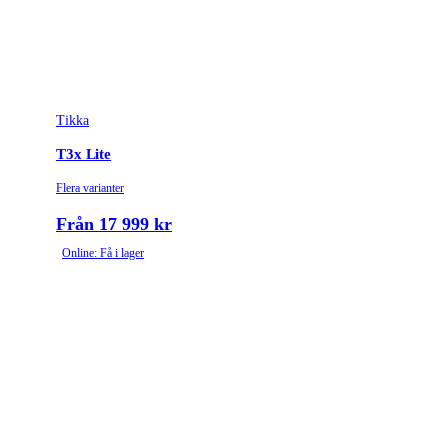
Leverantörens artikelnummer
4020742
Leverantörens kaliber
22-250 Rem.
Tikka
Tullstatsnummer
9303300000
T3x Lite
Ammunitionsklass
Klass 2
Flera varianter
Piplängd (cm)
57
Från 17 999 kr
Online: Få i lager
Räffelstigning
1:14
Piptyp
Enkelpipig
Ytbehandling (blånerad, rostfri, cerakote-behandlad)
Blånerad
Patronantal
4
Omladdningsfunktion
Repeter