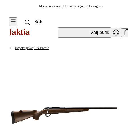
Missa inte våra Club Jaktiadagar 13-15 augusti
Välj butik
Repetergevär
/
T3x Forest
Vapen & Vapentillbehör
Se alla
Se alla
Kulvapen
Kulvapen
Repetergevär
Hagelvapen
Halvautomat
Vapenpaket
Halvautomat AR
Pistol &
Revolver
Begagnade