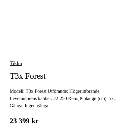
vapen
Luftvapen
Vapenvård
Pilbågar och
Pilar
Tikka
Vapenremmar
T3x Forest
Stockar och kolvar
Modell:
T3x Forest
,
Utförande:
Högerutförande
,
Ljuddämpare &
Rekylbroms
Leverantörens kaliber:
22-250 Rem.
,
Piplängd (cm):
57
,
Gänga:
Ingen gänga
Reservdelar &
Tillbehör
23 399 kr