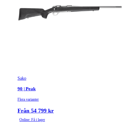
Repetertyp
Cylinderrepeter
Stockmaterial
Trä
Vapentyp
Kulgevär
Vikt (kg)
3.1
Sako
90 | Peak
Flera varianter
Från 54 799 kr
Online: Få i lager