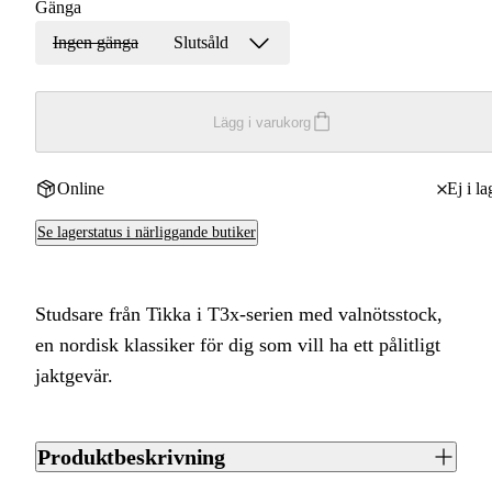
Gänga
Ingen gänga
Slutsåld
Lägg i varukorg
Online
Ej i la
Se lagerstatus i närliggande butiker
Studsare från Tikka i T3x-serien med valnötsstock,
en nordisk klassiker för dig som vill ha ett pålitligt
jaktgevär.
Produktbeskrivning