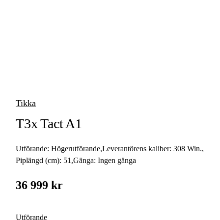
vapen
Luftvapen
Vapenvård
Pilbågar och
Pilar
Tikka
Vapenremmar
T3x Tact A1
Stockar och kolvar
Utförande:
Högerutförande
,
Leverantörens kaliber:
308 Win.
,
Ljuddämpare &
Rekylbroms
Piplängd (cm):
51
,
Gänga:
Ingen gänga
Reservdelar &
36 999 kr
Tillbehör
Utförande