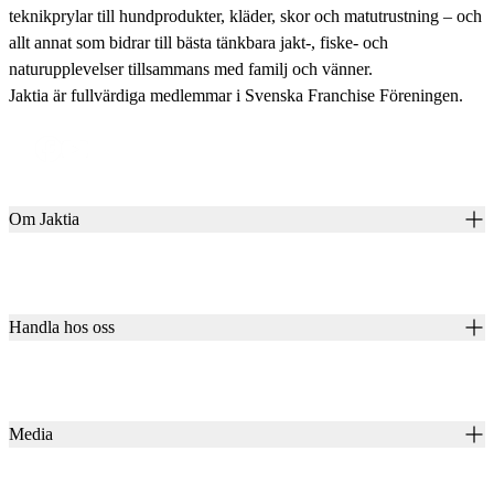
teknikprylar till hundprodukter, kläder, skor och matutrustning – och
allt annat som bidrar till bästa tänkbara jakt-, fiske- och
naturupplevelser tillsammans med familj och vänner.
Jaktia är fullvärdiga medlemmar i Svenska Franchise Föreningen.
Om Jaktia
Kontakt
Vår historia
Karriär
Handla hos oss
Club Jaktia
Våra butiker
Presentkort
Våra varumärken
Jaktia Pay
Notiser
Köpvillkor för företagskunder
Jaktia Brand Guidelines
Media
Köpvillkor för privatkunder
Jaktiakanalen