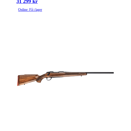
31 299 kr
Online: Få i lager
Ytbehandling (blånerad, rostfri, cerakote-behandlad)
Blånerad
Patronantal
10
Omladdningsfunktion
Repeter
Repetertyp
Cylinderrepeter
Stockmaterial
Syntet/Plast
Vapentyp
Kulgevär
Vikt (kg)
4.2081