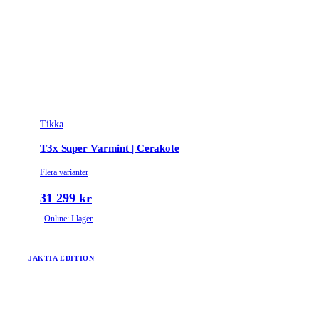
Tikka
T3x Super Varmint | Cerakote
Flera varianter
31 299 kr
Online: I lager
JAKTIA EDITION