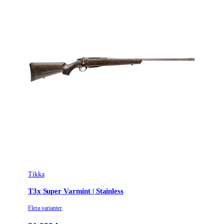
Ursprungsland
FI
Licenspliktigt
Ja
Tillverkarens artikelnummer
TF1T292B1B5
Modell
T3x Tact A1
Gänga
Ingen gänga
Leverantörens artikelnummer
4020156
Leverantörens kaliber
308 Win.
Tikka
Tullstatsnummer
9303300000
T3x Super Varmint | Stainless
Piplängd (cm)
51
Flera varianter
Piptyp
Enkelpipig