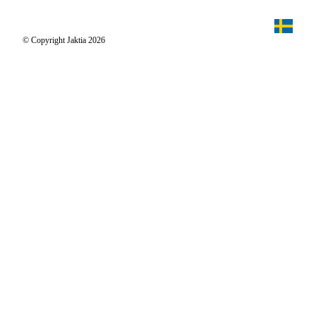
Jaktpuls
Jaktia Proteam
Jägaren
© Copyright Jaktia 2026
Reportage