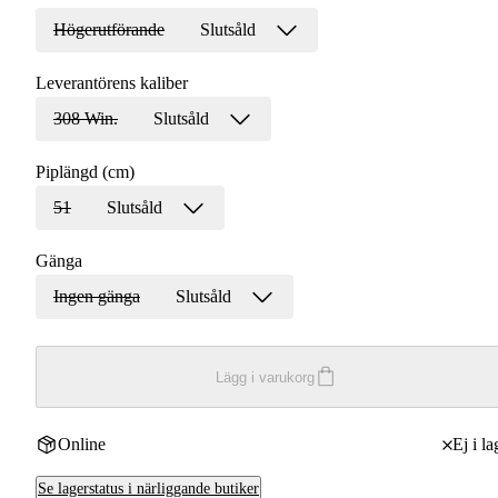
Högerutförande
Slutsåld
Leverantörens kaliber
308 Win.
Slutsåld
Piplängd (cm)
51
Slutsåld
Gänga
Ingen gänga
Slutsåld
Lägg i varukorg
Online
Ej i la
Se lagerstatus i närliggande butiker