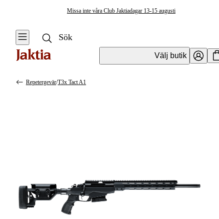
Missa inte våra Club Jaktiadagar 13-15 augusti
Välj butik
Repetergevär
/
T3x Tact A1
Vapen & Vapentillbehör
Se alla
Se alla
Kulvapen
Kulvapen
Repetergevär
Hagelvapen
Halvautomat
Vapenpaket
Halvautomat AR
Pistol &
Revolver
Begagnade