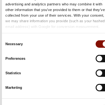
advertising and analytics partners who may combine it with
other information that you’ve provided to them or that they’ve
collected from your use of their services. With your consent,
we may share information you provide (such as your hashed
Sako
email address) with Google for conversion measurement.
S20 | Hunter
Consent
Flera varianter
Necessary
Selection
Från 24 999 kr
Online: I lager
Preferences
Statistics
Marketing