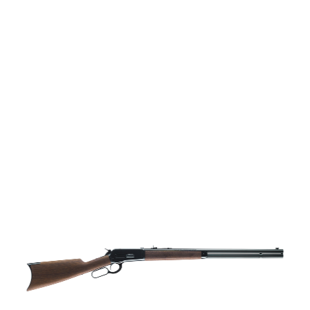
vapen
Luftvapen
Vapenvård
Pilbågar och
Pilar
Vapenremmar
Stockar och kolvar
Ljuddämpare &
Rekylbroms
Reservdelar &
Tillbehör