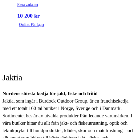
Flera varianter
10 200 kr
Online: Få i lager
Jaktia
Nordens största kedja för jakt, fiske och fritid
Jaktia, som ingår i Burdock Outdoor Group, är en franchisekedja
med ett totalt 160-tal butiker i Norge, Sverige och i Danmark.
Sortimentet består av utvalda produkter från ledande varumärken. I
våra butiker hittar du allt från jakt- och fiskeutrustning, optik och
teknikprylar till hundprodukter, kläder, skor och matutrustning – och
allt annat som bidrar till bästa tänkbara jakt-, fiske- och