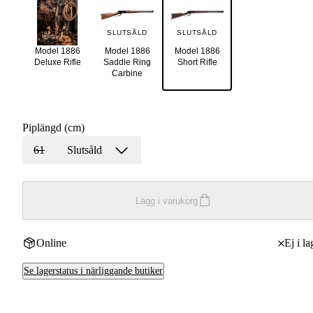
SLUTSÅLD
SLUTSÅLD
SLUTSÅLD
Model 1886
Model 1886
Model 1886
Deluxe Rifle
Saddle Ring
Short Rifle
Carbine
Piplängd (cm)
61
Slutsåld
Lägg i varukorg
Online
Ej i la
Se lagerstatus i närliggande butiker