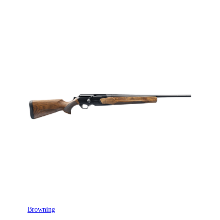
Ytbehandling (blånerad, rostfri, cerakote-behandlad)
Blånerad
Patronantal
9
Omladdningsfunktion
Repeter
Stockmaterial
Trä
Avtrycksvikt
Fixed
Vapentyp
Kulgevär
Säkringstyp
Top tang
Vikt (kg)
3.96
Trägradering
Turkish Grade 1
Browning