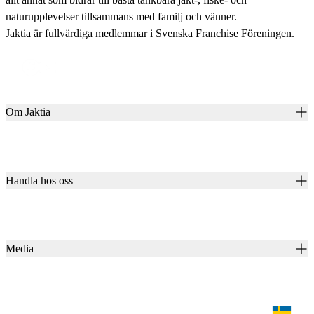
naturupplevelser tillsammans med familj och vänner.
Jaktia är fullvärdiga medlemmar i Svenska Franchise Föreningen.
Om Jaktia
Kontakt
Vår historia
Karriär
Handla hos oss
Club Jaktia
Våra butiker
Presentkort
Våra varumärken
Jaktia Pay
Notiser
Köpvillkor för företagskunder
Jaktia Brand Guidelines
Media
Köpvillkor för privatkunder
Jaktiakanalen
Jaktpuls
Jaktia Proteam