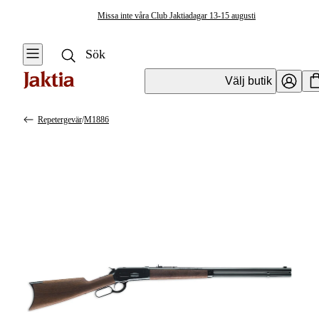
Missa inte våra Club Jaktiadagar 13-15 augusti
Välj butik
Repetergevär
/
M1886
Vapen & Vapentillbehör
Se alla
Se alla
Kulvapen
Kulvapen
Repetergevär
Hagelvapen
Halvautomat
Vapenpaket
Halvautomat AR
Pistol &
Revolver
Begagnade