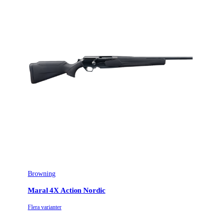
Patronantal
4
Omladdningsfunktion
Repeter
Stockmaterial
Syntet/Plast
Avtrycksvikt
Super Feather 3 (SF3)
Vapentyp
Kulgevär
Säkringstyp
Reversible cross-bolt
Vikt (kg)
3.25
Browning
Maral 4X Action Nordic
Flera varianter