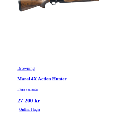
Sxr2 Pump
Modell
Composite
Gänga
M15x1
Leverantörens artikelnummer
532005184
Leverantörens kaliber
9.3x62
Piplängd (cm)
53
Browning
Räffelstigning
1:14,17
Maral 4X Action Hunter
Flera varianter
Piptyp
Enkelpipig
27 200 kr
Grepptyp
Pistolgrepp
Online: I lager
Magasintyp
Radmagasin
Ytbehandling (blånerad, rostfri, cerakote-behandlad)
Matt lackerad