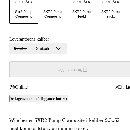
SLUTSÅLD
SLUTSÅLD
SLUTSÅLD
Sxr2 Pump
SXR2 Pump
SXR2 Pump
SXR2 Pump
Composite
Composite
Field
Tracker
Leverantörens kaliber
9.3x62
Slutsåld
Lägg i varukorg
Online
Ej i la
Se lagerstatus i närliggande butiker
Winchester SXR2 Pump Composite i kaliber 9,3x62
med kompositstock och pumprepeter.