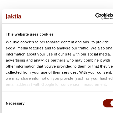
This website uses cookies
We use cookies to personalise content and ads, to provide
social media features and to analyse our traffic. We also sha
information about your use of our site with our social media,
advertising and analytics partners who may combine it with
other information that you’ve provided to them or that they’ve
collected from your use of their services. With your consent,
Tikka
we may share information you provide (such as your hashed
T3x Lite
email address) with Google for conversion measurement.
Flera varianter
Consent
Från 17 999 kr
Necessary
Selection
Online: Få i lager