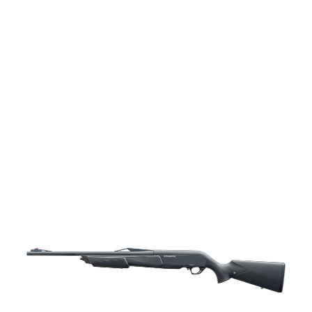
vapen
Luftvapen
Vapenvård
Pilbågar och
Pilar
Vapenremmar
Stockar och kolvar
Ljuddämpare &
Rekylbroms
Reservdelar &
Tillbehör