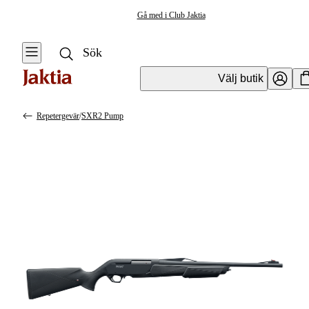
Gå med i Club Jaktia
Välj butik
Repetergevär
/
SXR2 Pump
Vapen & Vapentillbehör
Se alla
Se alla
Kulvapen
Kulvapen
Repetergevär
Hagelvapen
Halvautomat
Vapenpaket
Halvautomat AR
Pistol &
Revolver
Begagnade