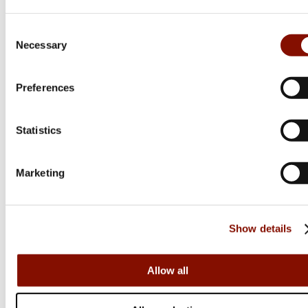
Consent
Necessary
Selection
Preferences
Statistics
Marketing
Browning
BLR Lightweight Tracker Battue
Flera varianter
Show details
21 300 kr
Online: I lager
Allow all