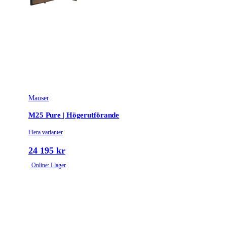
Mauser
M25 Pure | Högerutförande
Flera varianter
24 195 kr
Online: I lager