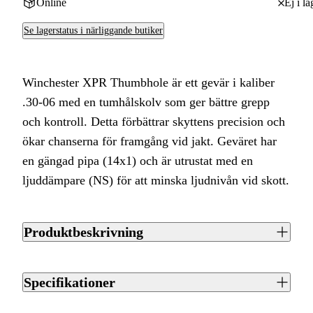
Online
Ej i la
Se lagerstatus i närliggande butiker
Winchester XPR Thumbhole är ett gevär i kaliber
.30-06 med en tumhålskolv som ger bättre grepp
och kontroll. Detta förbättrar skyttens precision och
ökar chanserna för framgång vid jakt. Geväret har
en gängad pipa (14x1) och är utrustat med en
ljuddämpare (NS) för att minska ljudnivån vid skott.
Produktbeskrivning
Winchester XPR Thumbhole är ett gevär i kaliber .30-06
med en tumhålskolv som ger bättre grepp och kontroll, vilket
Specifikationer
förbättrar skyttens precision och ökar chanserna för
framgång vid jakt. Geväret har en gängad pipa (14x1) och är