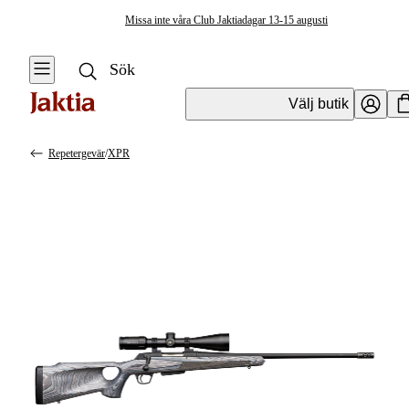
Missa inte våra Club Jaktiadagar 13-15 augusti
Välj butik
Repetergevär
/
XPR
Vapen & Vapentillbehör
Se alla
Se alla
Kulvapen
Kulvapen
Repetergevär
Hagelvapen
Halvautomat
Vapenpaket
Halvautomat AR
Pistol &
Revolver
Begagnade