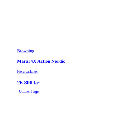
unlock button
Vikt (kg)
3.3
Browning
Maral 4X Action Nordic
Flera varianter
26 800 kr
Online: I lager