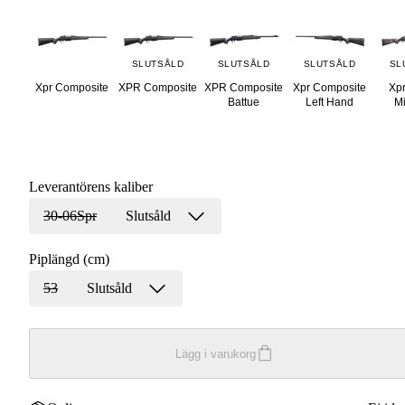
SLUTSÅLD
SLUTSÅLD
SLUTSÅLD
SL
Xpr Composite
XPR Composite
XPR Composite
Xpr Composite
Xpr
Battue
Left Hand
Mi
Leverantörens kaliber
30-06Spr
Slutsåld
Piplängd (cm)
53
Slutsåld
Lägg i varukorg