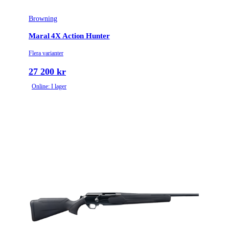
Browning
Räffelstigning
10
Maral 4X Action Hunter
Piptyp
Enkelpipig
Flera varianter
Grepptyp
Tumhålsgrepp
27 200 kr
Online: I lager
Magasintyp
Radmagasin
Patronantal
4
Omladdningsfunktion
Repeter
Stockmaterial
Trä
Avtrycksvikt
MOA
Vapentyp
Kulgevär
2 positions with bolt
Säkringstyp