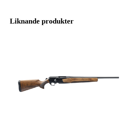
Artikelnummer
J0008345
förberett för ljuddämpare för att minska ljudnivån vid skott.
Streckkod EAN / UPCA
634957371571
Liknande produkter
Varumärke
Winchester
Kaliber
.30-06 (7,62x63)
Licenspliktigt
Ja
Tillverkarens artikelnummer
535734228
Modell
XPR Thumbhole
Gänga
M14x1
Leverantörens artikelnummer
535734228
Leverantörens kaliber
30-06Spr
Piplängd (cm)
53