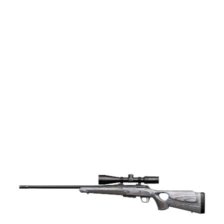
vapen
Luftvapen
Vapenvård
Pilbågar och
Pilar
Vapenremmar
Stockar och kolvar
Ljuddämpare &
Rekylbroms
Reservdelar &
Tillbehör