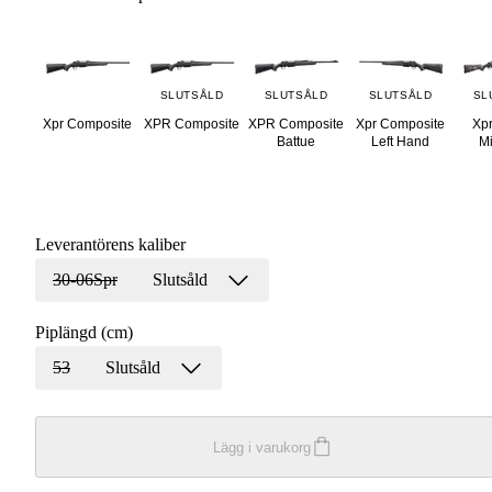
SLUTSÅLD
SLUTSÅLD
SLUTSÅLD
SL
Xpr Composite
XPR Composite
XPR Composite
Xpr Composite
Xpr
Battue
Left Hand
Mi
Leverantörens kaliber
30-06Spr
Slutsåld
Piplängd (cm)
53
Slutsåld
Lägg i varukorg