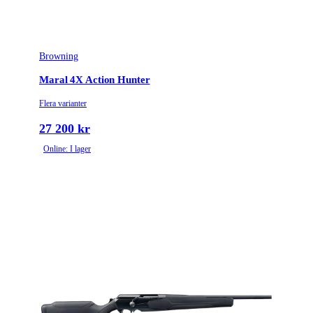
Piplängd (cm)
53
Browning
Räffelstigning
10
Maral 4X Action Hunter
Piptyp
Enkelpipig
Flera varianter
Grepptyp
Pistolgrepp
27 200 kr
Online: I lager
Magasintyp
Radmagasin
Patronantal
4
Omladdningsfunktion
Repeter
Stockmaterial
Trä
Avtrycksvikt
MOA
Vapentyp
Kulgevär