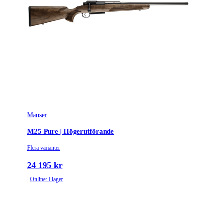
Mauser
M25 Pure | Högerutförande
Flera varianter
24 195 kr
Online: I lager