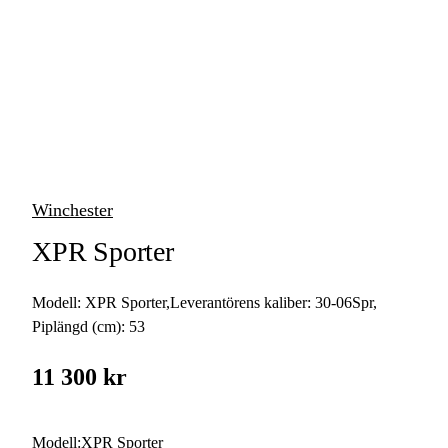
vapen
Luftvapen
Vapenvård
Pilbågar och
Pilar
Winchester
Vapenremmar
XPR Sporter
Stockar och kolvar
Modell:
XPR Sporter
,
Leverantörens kaliber:
30-06Spr
,
Ljuddämpare &
Rekylbroms
Piplängd (cm):
53
Reservdelar &
11 300 kr
Tillbehör
Modell
:
XPR Sporter