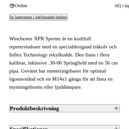
Online
Ej i la
Se lagerstatus i närliggande butiker
Winchester XPR Sporter är en kraftfull
repeterstudsare med en specialdesignad träkolv och
Inflex Technology rekylkudde. Den finns i flera
kalibrar, inklusive .30-06 Springfield med en 56 cm
pipa. Geväret har monteringsbaser för optimal
ögonavstånd och en M14x1 gänga för att fästa en
mynningsbroms eller ljuddämpare.
Produktbeskrivning
Winchester XPR Sporter är en kraftfull repeterstudsare med
en specialdesignad träkolv och Inflex Technology