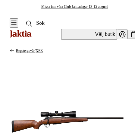
Missa inte våra Club Jaktiadagar 13-15 augusti
Välj butik
Repetergevär
/
XPR
Vapen & Vapentillbehör
Se alla
Se alla
Kulvapen
Kulvapen
Repetergevär
Hagelvapen
Halvautomat
Vapenpaket
Halvautomat AR
Pistol &
Revolver
Begagnade