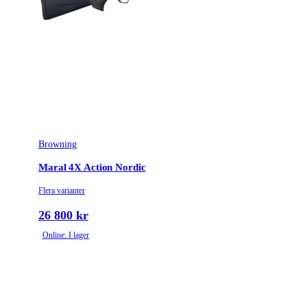
2 positions with bolt
Säkringstyp
unlock button
Vikt (kg)
3.2
Trägradering
Turkish Grade 1
Browning
Maral 4X Action Nordic
Flera varianter
26 800 kr
Online: I lager