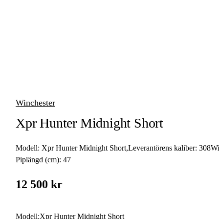
vapen
Luftvapen
Vapenvård
Pilbågar och
Pilar
Winchester
Vapenremmar
Xpr Hunter Midnight Short
Stockar och kolvar
Modell:
Xpr Hunter Midnight Short
,
Leverantörens kaliber:
308W
Ljuddämpare &
Rekylbroms
Piplängd (cm):
47
Reservdelar &
12 500 kr
Tillbehör
Modell
:
Xpr Hunter Midnight Short