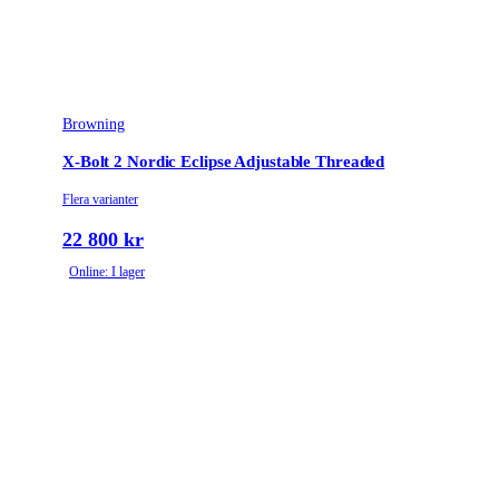
unlock button
Vikt (kg)
3.2
Browning
X-Bolt 2 Nordic Eclipse Adjustable Threaded
Flera varianter
22 800 kr
Online: I lager