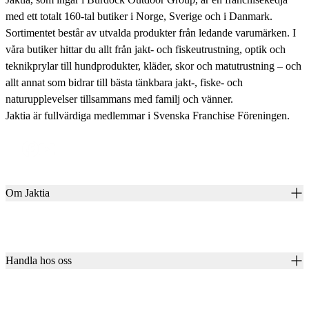
med ett totalt 160-tal butiker i Norge, Sverige och i Danmark.
Sortimentet består av utvalda produkter från ledande varumärken. I
våra butiker hittar du allt från jakt- och fiskeutrustning, optik och
teknikprylar till hundprodukter, kläder, skor och matutrustning – och
allt annat som bidrar till bästa tänkbara jakt-, fiske- och
naturupplevelser tillsammans med familj och vänner.
Jaktia är fullvärdiga medlemmar i Svenska Franchise Föreningen.
Om Jaktia
Kontakt
Vår historia
Karriär
Handla hos oss
Club Jaktia
Våra butiker
Presentkort
Våra varumärken
Jaktia Pay