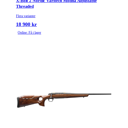
X-Bolt 2 Nordic Varitech Modna Adjustable
Threaded
Piptyp
Enkelpipig
Flera varianter
18 900 kr
Grepptyp
Pistolgrepp
Online: Få i lager
Magasintyp
Radmagasin
Ytbehandling (blånerad, rostfri, cerakote-behandlad)
Cerakote
Patronantal
4
Omladdningsfunktion
Repeter
Stockmaterial
Syntet/Plast
Avtrycksvikt
MOA
Vapentyp
Kulgevär
Top tang with bolt
Säkringstyp