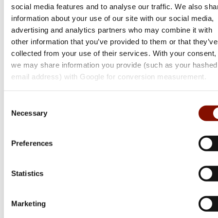
social media features and to analyse our traffic. We also sha
information about your use of our site with our social media,
advertising and analytics partners who may combine it with
other information that you’ve provided to them or that they’ve
collected from your use of their services. With your consent,
we may share information you provide (such as your hashed
email address) with Google for conversion measurement.
Winchester
Consent
SXR2 Pump Composite
Necessary
Selection
Flera varianter
17 600 kr
Preferences
Online: Få i lager
Statistics
Marketing