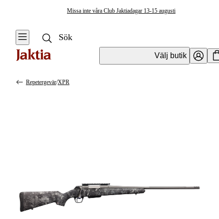
Missa inte våra Club Jaktiadagar 13-15 augusti
Välj butik
Repetergevär
/
XPR
Vapen & Vapentillbehör
Se alla
Se alla
Kulvapen
Kulvapen
Repetergevär
Hagelvapen
Halvautomat
Vapenpaket
Halvautomat AR
Pistol &
Revolver
Begagnade