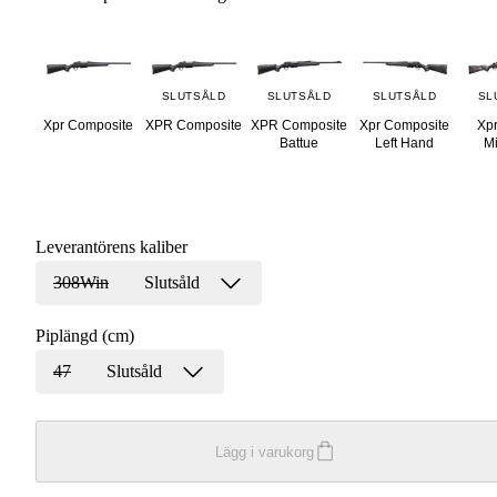
SLUTSÅLD
SLUTSÅLD
SLUTSÅLD
SL
Xpr Composite
XPR Composite
XPR Composite
Xpr Composite
Xpr
Battue
Left Hand
Mi
Leverantörens kaliber
308Win
Slutsåld
Piplängd (cm)
47
Slutsåld
Lägg i varukorg