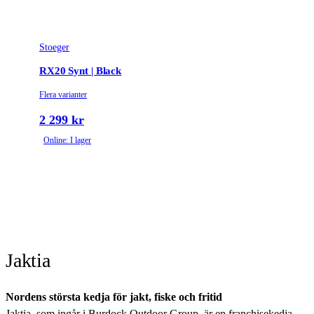
Stoeger
RX20 Synt | Black
Flera varianter
2 299 kr
Online: I lager
Jaktia
Nordens största kedja för jakt, fiske och fritid
Jaktia, som ingår i Burdock Outdoor Group, är en franchisekedja