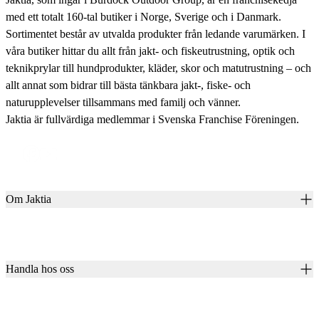
med ett totalt 160-tal butiker i Norge, Sverige och i Danmark.
Sortimentet består av utvalda produkter från ledande varumärken. I
våra butiker hittar du allt från jakt- och fiskeutrustning, optik och
teknikprylar till hundprodukter, kläder, skor och matutrustning – och
allt annat som bidrar till bästa tänkbara jakt-, fiske- och
naturupplevelser tillsammans med familj och vänner.
Jaktia är fullvärdiga medlemmar i Svenska Franchise Föreningen.
Om Jaktia
Kontakt
Vår historia
Karriär
Handla hos oss
Club Jaktia
Våra butiker
Presentkort
Våra varumärken
Jaktia Pay