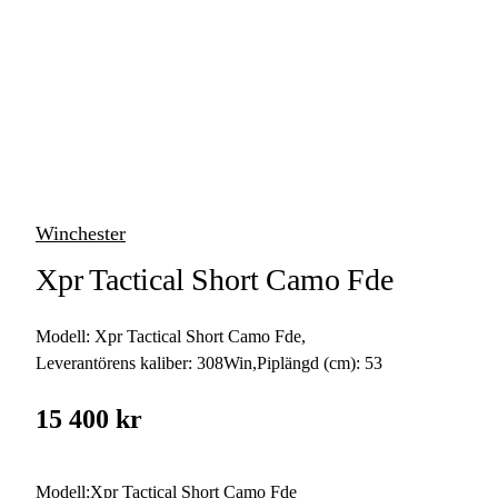
vapen
Luftvapen
Vapenvård
Pilbågar och
Pilar
Winchester
Vapenremmar
Xpr Tactical Short Camo Fde
Stockar och kolvar
Modell:
Xpr Tactical Short Camo Fde
,
Ljuddämpare &
Rekylbroms
Leverantörens kaliber:
308Win
,
Piplängd (cm):
53
Reservdelar &
15 400 kr
Tillbehör
Modell
:
Xpr Tactical Short Camo Fde