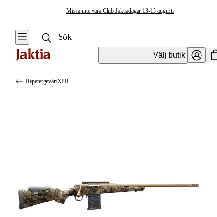
Missa inte våra Club Jaktiadagar 13-15 augusti
Välj butik
Repetergevär
/
XPR
Vapen & Vapentillbehör
Se alla
Se alla
Kulvapen
Kulvapen
Repetergevär
Hagelvapen
Halvautomat
Vapenpaket
Halvautomat AR
Pistol &
Revolver
Begagnade