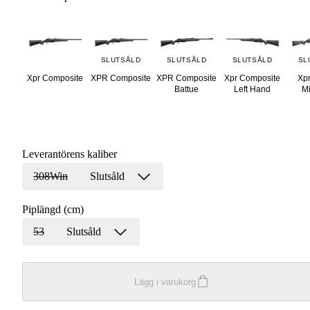
SLUTSÅLD
SLUTSÅLD
SLUTSÅLD
SL
Xpr Composite
XPR Composite
XPR Composite
Xpr Composite
Xpr
Battue
Left Hand
Mi
Leverantörens kaliber
308Win
Slutsåld
Piplängd (cm)
53
Slutsåld
Lägg i varukorg