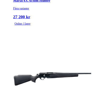
Maral 4X Action Hunter
Flera varianter
Piptyp
Enkelpipig
27 200 kr
Grepptyp
Pistolgrepp
Online: I lager
Magasintyp
Radmagasin
Ytbehandling (blånerad, rostfri, cerakote-behandlad)
Cerakote
Patronantal
11
Omladdningsfunktion
Repeter
Stockmaterial
Syntet/Plast
Avtrycksvikt
MOA
Vapentyp
Kulgevär
Top tang with bolt
Säkringstyp