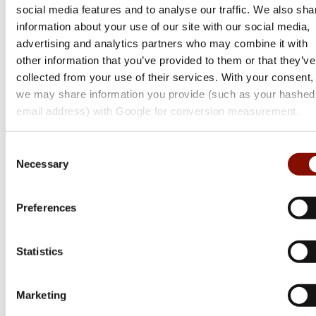
social media features and to analyse our traffic. We also sha
information about your use of our site with our social media,
advertising and analytics partners who may combine it with
other information that you’ve provided to them or that they’ve
collected from your use of their services. With your consent,
we may share information you provide (such as your hashed
email address) with Google for conversion measurement.
Browning
Consent
BLR Lightweight Tracker Battue
Necessary
Selection
Flera varianter
21 300 kr
Preferences
Online: I lager
Statistics
Marketing