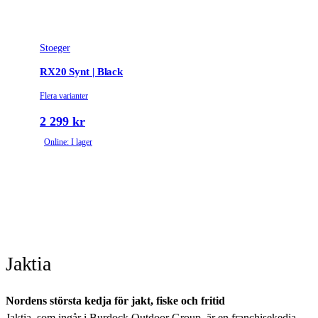
Stoeger
RX20 Synt | Black
Flera varianter
2 299 kr
Online: I lager
Jaktia
Nordens största kedja för jakt, fiske och fritid
Jaktia, som ingår i Burdock Outdoor Group, är en franchisekedja