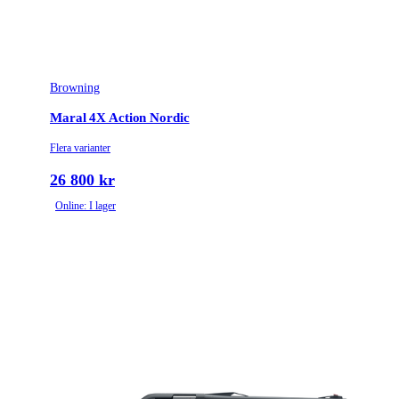
unlock button
Vikt (kg)
3.2
Browning
Maral 4X Action Nordic
Flera varianter
26 800 kr
Online: I lager