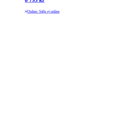
6 795 kr
Online: Säljs ej online