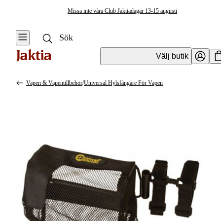
Missa inte våra Club Jaktiadagar 13-15 augusti
Välj butik
Vapen & Vapentillbehör
/
Universal Hylsfångare För Vapen
Vapen & Vapentillbehör
Se alla
Kulvapen
Hagelvapen
Vapenpaket
Pistol &
Revolver
Begagnade