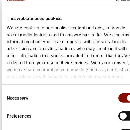
Caldwell
Benstöd Ar För Picatinny
This website uses cookies
Flera varianter
We use cookies to personalise content and ads, to provide
Från 1 395 kr
social media features and to analyse our traffic. We also sha
Online: I lager
information about your use of our site with our social media,
advertising and analytics partners who may combine it with
other information that you’ve provided to them or that they’ve
collected from your use of their services. With your consent,
we may share information you provide (such as your hashed
email address) with Google for conversion measurement.
Consent
Necessary
Selection
Preferences