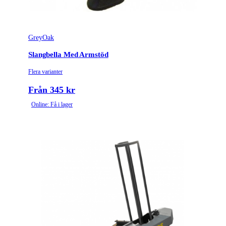
GreyOak
Slangbella Med Armstöd
Flera varianter
Från 345 kr
Online: Få i lager