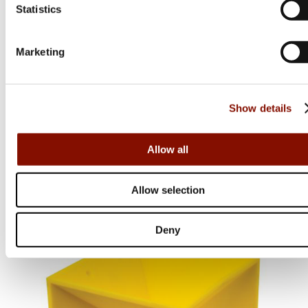
Statistics
Marketing
Caldwell
Show details
Xla Benstöd Ledat
Flera varianter
Allow all
Från 1 295 kr
Online: I lager
Allow selection
Deny