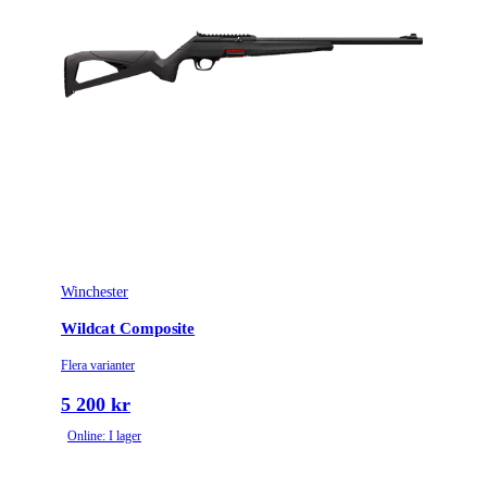
Tillverkarens artikelnummer
031BM007129
Bar 4X Action
Modell
Platinum
Gänga
M14x1
Leverantörens artikelnummer
031BM007129
Leverantörens kaliber
300WM
Piplängd (cm)
61
Winchester
Räffelstigning
10
Wildcat Composite
Flera varianter
Piptyp
Enkelpipig
5 200 kr
Magasintyp
Interntmagasin
Online: I lager
Ytbehandling (blånerad, rostfri, cerakote-behandlad)
Matt lackerad