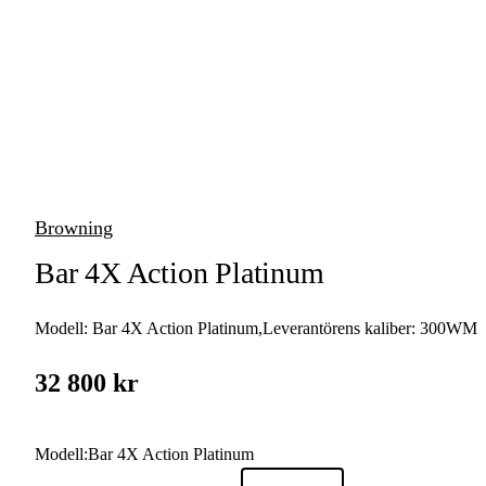
vapen
Luftvapen
Vapenvård
Pilbågar och
Pilar
Browning
Vapenremmar
Bar 4X Action Platinum
Stockar och kolvar
Modell:
Bar 4X Action Platinum
,
Leverantörens kaliber:
300WM
Ljuddämpare &
Rekylbroms
32 800 kr
Reservdelar &
Tillbehör
Modell
:
Bar 4X Action Platinum