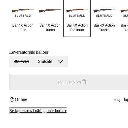
SLUTSÅLD
SLUTSÅLD
SLUTSÅLD
SL
Bar 4X Action
Bar 4X Action
Bar 4X Action
Bar 4X Action
Bar 
Elite
Hunter
Platinum
Tracks
U
Leverantörens kaliber
300WM
Slutsåld
Lägg i varukorg
Online
Ej i la
Se lagerstatus i närliggande butiker