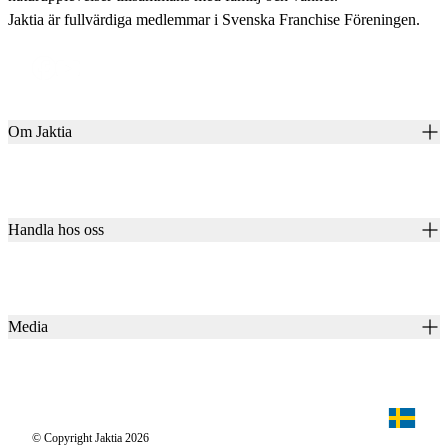
Jaktia är fullvärdiga medlemmar i Svenska Franchise Föreningen.
Om Jaktia
Kontakt
Vår historia
Karriär
Handla hos oss
Club Jaktia
Våra butiker
Presentkort
Våra varumärken
Jaktia Pay
Notiser
Köpvillkor för företagskunder
Jaktia Brand Guidelines
Media
Köpvillkor för privatkunder
Jaktiakanalen
Jaktpuls
Jaktia Proteam
Jägaren
© Copyright Jaktia 2026