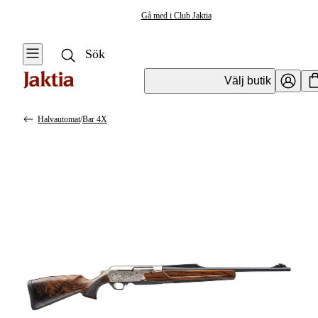
Gå med i Club Jaktia
Välj butik
Halvautomat
/
Bar 4X
Vapen & Vapentillbehör
Se alla
Se alla
Kulvapen
Kulvapen
Repetergevär
Hagelvapen
Halvautomat
Vapenpaket
Halvautomat AR
Pistol &
Revolver
Begagnade