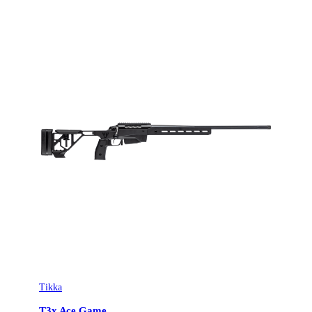
Tikka
T3x Ace Game