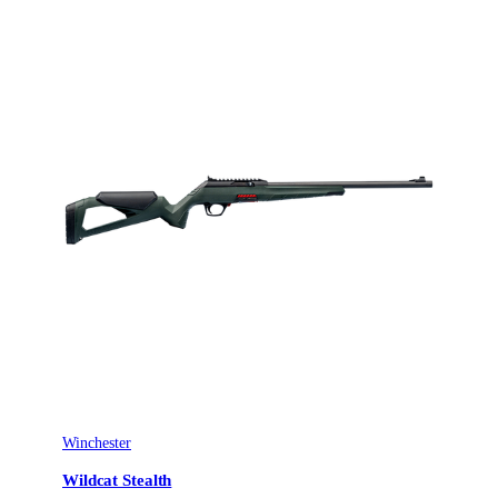
Öppna riktmedel eller utan
Ja
Patronantal
3
Omladdningsfunktion
Halvautomat
Avtrycksvikt
Super Feather
Vapentyp
Kulgevär
Säkringstyp
Hand cocking
Winchester
Wildcat Stealth