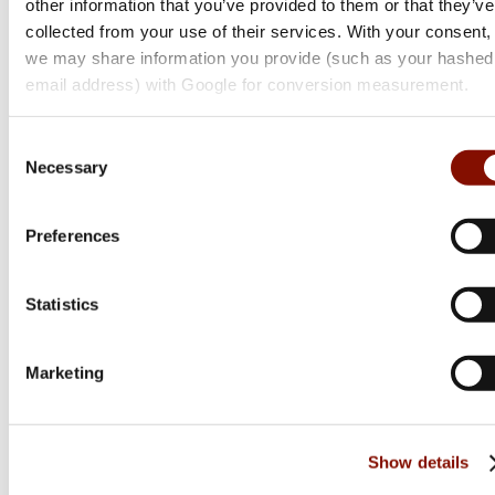
other information that you’ve provided to them or that they’ve
Browning
collected from your use of their services. With your consent,
we may share information you provide (such as your hashed
BLR Lightweight Tracker Battue
email address) with Google for conversion measurement.
Flera varianter
21 300 kr
Consent
Necessary
Selection
Online: I lager
Preferences
Statistics
Marketing
Show details