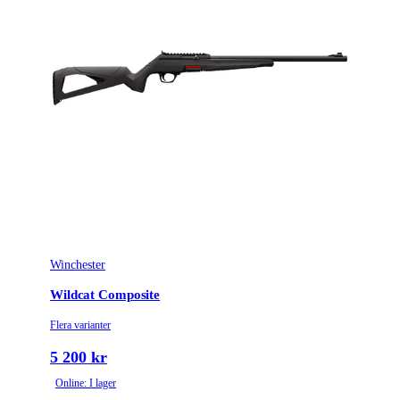
Tillverkarens artikelnummer
031BM003129
Modell
Bar 4X Action Elite
Gänga
M14x1
Leverantörens artikelnummer
031BM003129
Leverantörens kaliber
300WM
Piplängd (cm)
61
Winchester
Räffelstigning
10
Wildcat Composite
Piptyp
Enkelpipig
Flera varianter
Magasintyp
Interntmagasin
5 200 kr
Online: I lager
Ytbehandling (blånerad, rostfri, cerakote-behandlad)
Matt lackerad