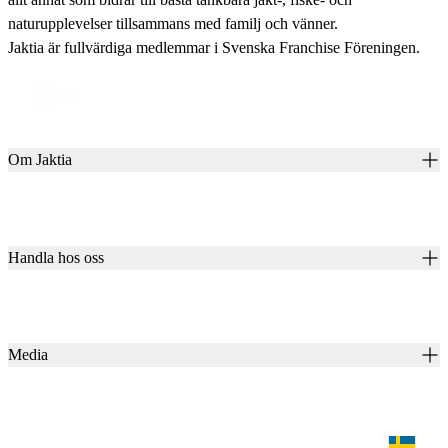
naturupplevelser tillsammans med familj och vänner.
Jaktia är fullvärdiga medlemmar i Svenska Franchise Föreningen.
Om Jaktia
Kontakt
Vår historia
Karriär
Handla hos oss
Club Jaktia
Våra butiker
Presentkort
Våra varumärken
Jaktia Pay
Notiser
Köpvillkor för företagskunder
Jaktia Brand Guidelines
Media
Köpvillkor för privatkunder
Jaktiakanalen
Jaktpuls
Jaktia Proteam