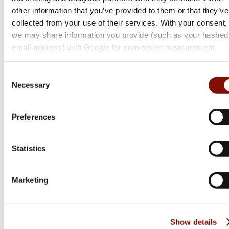
other information that you’ve provided to them or that they’ve
collected from your use of their services. With your consent,
Browning
we may share information you provide (such as your hashed
Maral 4X Action Nordic
email address) with Google for conversion measurement.
Flera varianter
Consent
26 800 kr
Necessary
Selection
Online: I lager
Preferences
Statistics
Marketing
Show details