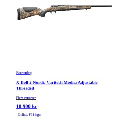
Browning
X-Bolt 2 Nordic Varitech Modna Adjustable
Threaded
Flera varianter
18 900 kr
Online: Få i lager