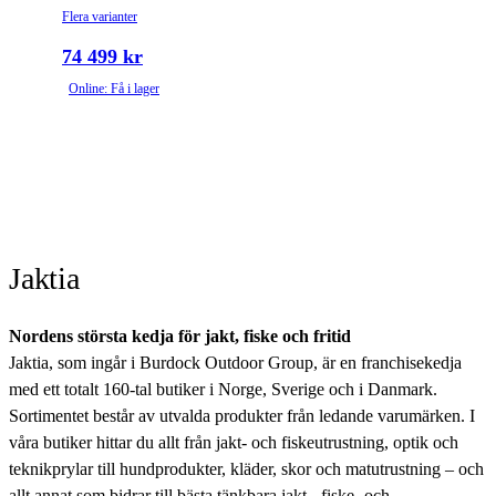
Flera varianter
74 499 kr
Online: Få i lager
Jaktia
Nordens största kedja för jakt, fiske och fritid
Jaktia, som ingår i Burdock Outdoor Group, är en franchisekedja
med ett totalt 160-tal butiker i Norge, Sverige och i Danmark.
Sortimentet består av utvalda produkter från ledande varumärken. I
våra butiker hittar du allt från jakt- och fiskeutrustning, optik och
teknikprylar till hundprodukter, kläder, skor och matutrustning – och
allt annat som bidrar till bästa tänkbara jakt-, fiske- och