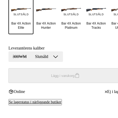
SLUTSÅLD
SLUTSÅLD
SLUTSÅLD
SL
Bar 4X Action
Bar 4X Action
Bar 4X Action
Bar 4X Action
Bar 
Elite
Hunter
Platinum
Tracks
U
Leverantörens kaliber
300WM
Slutsåld
Lägg i varukorg
Online
Ej i la
Se lagerstatus i närliggande butiker