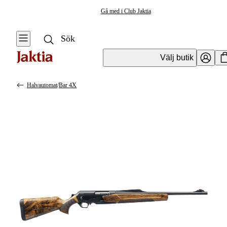
Gå med i Club Jaktia
Välj butik
Halvautomat
/
Bar 4X
Vapen & Vapentillbehör
Se alla
Se alla
Kulvapen
Kulvapen
Repetergevär
Hagelvapen
Halvautomat
Vapenpaket
Halvautomat AR
Pistol &
Revolver
Begagnade