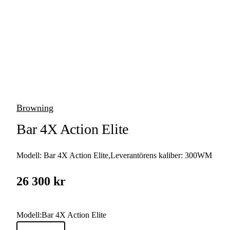
vapen
Luftvapen
Vapenvård
Pilbågar och
Pilar
Browning
Vapenremmar
Bar 4X Action Elite
Stockar och kolvar
Modell:
Bar 4X Action Elite
,
Leverantörens kaliber:
300WM
Ljuddämpare &
Rekylbroms
26 300 kr
Reservdelar &
Tillbehör
Modell
:
Bar 4X Action Elite