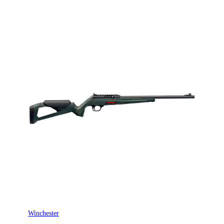
Öppna riktmedel eller utan
Ja
Patronantal
3
Omladdningsfunktion
Halvautomat
Avtrycksvikt
Super Feather
Vapentyp
Kulgevär
Säkringstyp
Hand cocking
Winchester